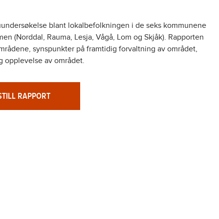
uundersøkelse blant lokalbefolkningen i de seks kommunene
eimen (Norddal, Rauma, Lesja, Vågå, Lom og Skjåk). Rapporten
områdene, synspunkter på framtidig forvaltning av området,
g opplevelse av området.
STILL RAPPORT