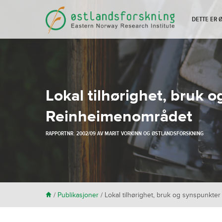
DETTE ER
Lokal tilhørighet, bruk 
Reinheimenområdet
RAPPORTNR. 2002/09 AV
MARIT VORKINN
OG
ØSTLANDSFORSKNING
H
/
Publikasjoner
/
Lokal tilhørighet, bruk og synspunkte