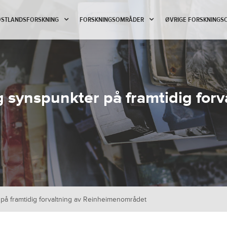
 ØSTLANDSFORSKNING
FORSKNINGSOMRÅDER
ØVRIGE FORSKNINGS
og synspunkter på framtidig forv
r på framtidig forvaltning av Reinheimenområdet