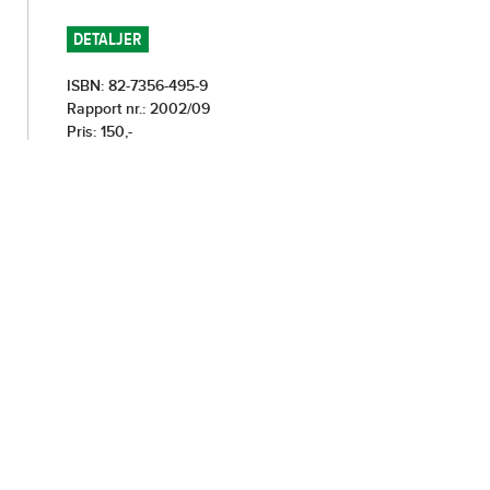
DETALJER
ISBN: 82-7356-495-9
Rapport nr.: 2002/09
Pris: 150,-
Porto kommer i tillegg
RELATERTE PUBLIKASJONER
Hol-prosjektet – Hytteundersøkelsen
AV
BIRGITTA ERICSSON
OG
PETER VONLANTHEN
Konsekvenser av verneplan Reinheimen for
reiseliv og miljøbasert næringsutvikling
AV
MARIT VORKINN
OG
SVEIN ERIK HAGEN
Lokal tilhørighet, bruk og synspunkter på
framtidig forvaltning av Reinheimenområdet
AV
MARIT VORKINN
OG
ØSTLANDSFORSKNING