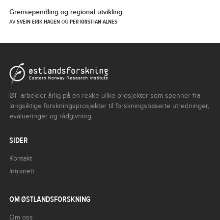
Grensependling og regional utvikling
AV
SVEIN ERIK HAGEN
OG
PER KRISTIAN ALNES
ØF arbeider årlig på en rekke ulike prosjekter som spenner fra
langsiktige forskningsprosjekter til forskningsbaserte utredninger,
evalueringer og rådgivning.
SIDER
Kontakt
Intranett
OM ØSTLANDSFORSKNING
Om oss