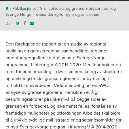
H
/
Publikasjoner
/
Grenseindeks og grense analyser Interreg
Sverige-Norge. Faktaunderlag for ny programsøknad
Del:
Den foreliggende rapport gir en studie av regional
utvikling og grenseregional samhandling i regioner
innenfor geografien i det planlagte Sverige-Norge
programmet i Interreg V A 2014-2020. Den inneholder en
form for benchmarking – dvs. sammenlikning av strukturer
og utviklingstrekk i grenseregionene innbyrdes og i
forhold til omverdenen. Videre er det gjort en SWOT-
analyse av grenseregionene. Hensikten er å gi
beslutningsaktører på ulike nivå på begge sider av
grensen en forbedret, og ikke minst felles, forståelse av
fremtidige muligheter og utfordringer. Arbeidet skal bidra
til å utvikle tydelige mål, strategier og satsingsområder for
et nytt Sverige-Norge program i Interreg V A 2014-2020,