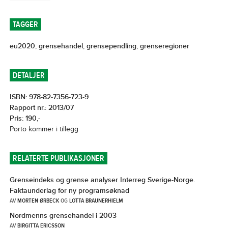
TAGGER
eu2020
,
grensehandel
,
grensependling
,
grenseregioner
DETALJER
ISBN: 978-82-7356-723-9
Rapport nr.: 2013/07
Pris: 190,-
Porto kommer i tillegg
RELATERTE PUBLIKASJONER
Grenseindeks og grense analyser Interreg Sverige-Norge.
Faktaunderlag for ny programsøknad
AV
MORTEN ØRBECK
OG
LOTTA BRAUNERHIELM
Nordmenns grensehandel i 2003
AV
BIRGITTA ERICSSON