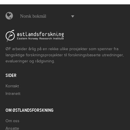
Norsk bokmål
ØF arbeider årlig på en rekke ulike prosjekter som spenner fra
langsiktige forskningsprosjekter til forskningsbaserte utredninger,
evalueringer og rådgivning.
SIDER
Kontakt
Intranett
OM ØSTLANDSFORSKNING
Om oss
Ansatte