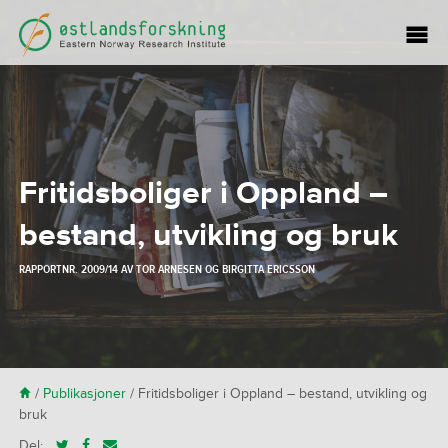
Fritidsboliger i Oppland –
bestand, utvikling og bruk
RAPPORTNR. 2009/14 AV
TOR ARNESEN
OG
BIRGITTA ERICSSON
H
/
Publikasjoner
/
Fritidsboliger i Oppland – bestand, utvikling og
bruk
Del: