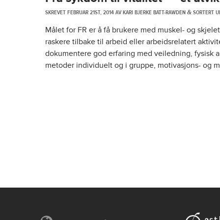
SKREVET
FEBRUAR 21ST, 2014
AV
KARI BJERKE BATT-RAWDEN
SORTERT U
&
Målet for FR er å få brukere med muskel- og skjele
raskere tilbake til arbeid eller arbeidsrelatert akti
dokumentere god erfaring med veiledning, fysisk ak
metoder individuelt og i gruppe, motivasjons- og 