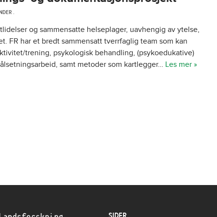
NDER .
ttlidelser og sammensatte helseplager, uavhengig av ytelse,
vitet. FR har et bredt sammensatt tverrfaglig team som kan
tivitet/trening, psykologisk behandling, (psykoedukative)
målsetningsarbeid, samt metoder som kartlegger…
Les mer »
SIDER