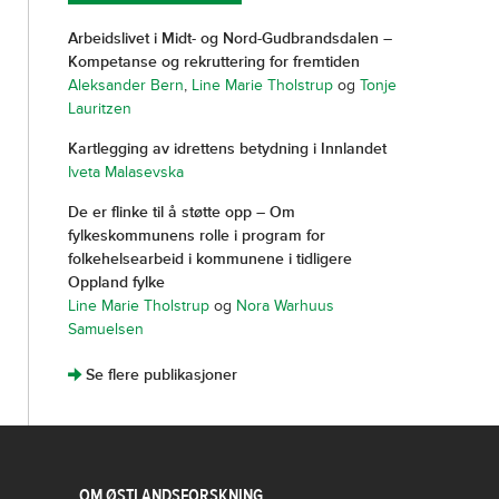
Arbeidslivet i Midt- og Nord-Gudbrandsdalen –
Kompetanse og rekruttering for fremtiden
Aleksander Bern
,
Line Marie Tholstrup
og
Tonje
Lauritzen
Kartlegging av idrettens betydning i Innlandet
Iveta Malasevska
De er flinke til å støtte opp – Om
fylkeskommunens rolle i program for
folkehelsearbeid i kommunene i tidligere
Oppland fylke
Line Marie Tholstrup
og
Nora Warhuus
Samuelsen
]
Se flere publikasjoner
OM ØSTLANDSFORSKNING