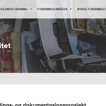
 ØSTLANDSFORSKNING
FORSKNINGSOMRÅDER
ØVRIGE FORSKNINGS
itet
viklings- og dokumentasjonsprosjekt