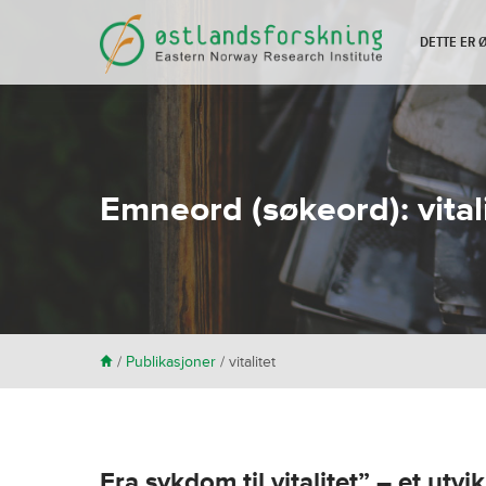
DETTE ER
Emneord (søkeord):
vital
H
/
Publikasjoner
/
vitalitet
Fra sykdom til vitalitet” – et ut