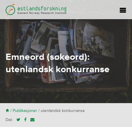
Emneord (søkeord):
utenlandsk konkurranse
H
/
Publikasjoner
/
utenlandsk konkurranse
Del: