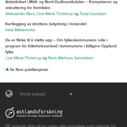
Arbeidslivet i Midt- og Nord-Gudbrandsdalen – Kompetanse og
rekruttering for fremtiden
Aleksander Bern
,
Line Marie Tholstrup
og
Tonje Lauritzen
Kartlegging av idrettens betydning i Innlandet
Iveta Malasevska
De er flinke til å støtte opp – Om fylkeskommunens rolle i
program for folkehelsearbeid i kommunene i tidligere Oppland
fylke
Line Marie Tholstrup
og
Nora Warhuus Samuelsen
]
Se flere publikasjoner
Norsk bokmål
ØF arbeider årlig på en rekke ulike prosjekter som spenner fra