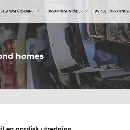
 ØSTLANDSFORSKNING
FORSKNINGSOMRÅDER
ØVRIGE FORSKNINGS
ond homes
il en nordisk utredning