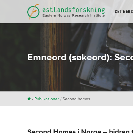
DETTE ER
Emneord (søkeord):
Sec
H
/
Publikasjoner
/
Second homes
Second Homes i Norge – bidrag t