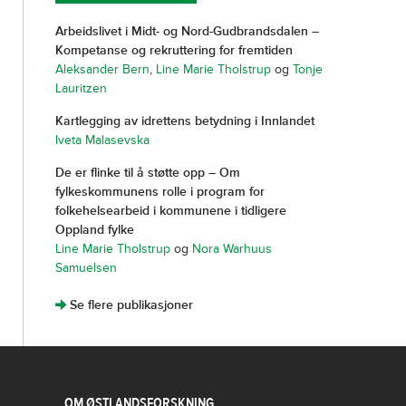
Arbeidslivet i Midt- og Nord-Gudbrandsdalen –
Kompetanse og rekruttering for fremtiden
Aleksander Bern
,
Line Marie Tholstrup
og
Tonje
Lauritzen
Kartlegging av idrettens betydning i Innlandet
Iveta Malasevska
De er flinke til å støtte opp – Om
fylkeskommunens rolle i program for
folkehelsearbeid i kommunene i tidligere
Oppland fylke
Line Marie Tholstrup
og
Nora Warhuus
Samuelsen
]
Se flere publikasjoner
OM ØSTLANDSFORSKNING