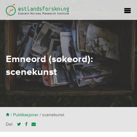
Emneord (søkeord):
scenekunst
H
/
Publikasjoner
/
scenekunst
Del: