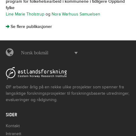
program for folkehelsearbeid i kommunene i tidligere Oppland
fylke
Line Marie Tholstrup
og
Nora Warhuus Samuelsen
]
Se flere publikasjoner
Norsk bokmål
ØF arbeider årlig på en rekke ulike prosjekter som spenner fra
langsiktige forskningsprosjekter til forskningsbaserte utredninger,
evalueringer og rådgivning.
SIDER
Kontakt
Intranett