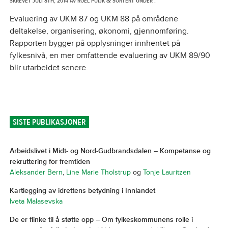
SKREVET
JULI 8TH, 2014
AV
ROEL PUIJK
SORTERT UNDER .
&
Evaluering av UKM 87 og UKM 88 på områdene
deltakelse, organisering, økonomi, gjennomføring.
Rapporten bygger på opplysninger innhentet på
fylkesnivå, en mer omfattende evaluering av UKM 89/90
blir utarbeidet senere.
SISTE PUBLIKASJONER
Arbeidslivet i Midt- og Nord-Gudbrandsdalen – Kompetanse og
rekruttering for fremtiden
Aleksander Bern
,
Line Marie Tholstrup
og
Tonje Lauritzen
Kartlegging av idrettens betydning i Innlandet
Iveta Malasevska
De er flinke til å støtte opp – Om fylkeskommunens rolle i