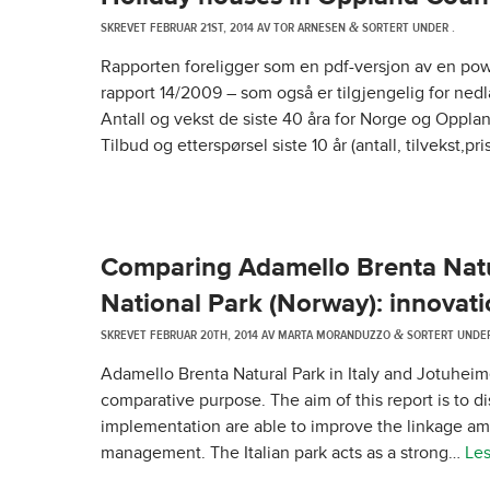
SKREVET
FEBRUAR 21ST, 2014
AV
TOR ARNESEN
SORTERT UNDER .
&
Rapporten foreligger som en pdf-versjon av en po
rapport 14/2009 – som også er tilgjengelig for nedl
Antall og vekst de siste 40 åra for Norge og Opplan
Tilbud og etterspørsel siste 10 år (antall, tilvekst,p
Comparing Adamello Brenta Natur
National Park (Norway): innovati
SKREVET
FEBRUAR 20TH, 2014
AV
MARTA MORANDUZZO
SORTERT UNDER
&
Adamello Brenta Natural Park in Italy and Jotuhei
comparative purpose. The aim of this report is to 
implementation are able to improve the linkage a
management. The Italian park acts as a strong…
Les