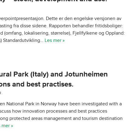
werpointpresentasjon. Dette er den engelske versjonen av
asting fra disse sidene. Rapporten behandler fritidsboliger:
d (omfang, lokalisering, størrelse), Fjellfylkene og Oppland:
ris) Standardutvikling…
Les mer »
al Park (Italy) and Jotunheimen
ons and best practises.
 .
men National Park in Norway have been investigated with a
discuss how innovation processes and best practices
mong protected areas management and tourism destination
 mer »