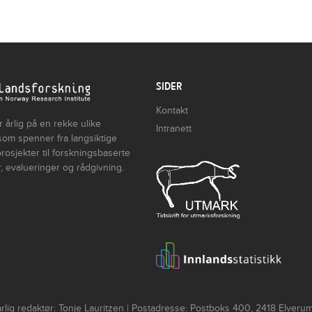
SIDER
Kontakt
 årlig på en rekke ulike
Intranett
som spenner fra langsiktige
rosjekter til forskningsbaserte
, evalueringer og rådgivning.
lig redaktør: Tonje Lauritzen | Postadresse: Postboks 400, 2418 Elver