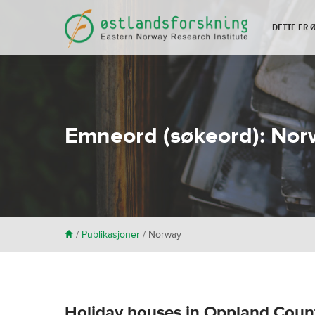
DETTE ER
Emneord (søkeord):
Nor
H
/
Publikasjoner
/
Norway
Holiday houses in Oppland Count