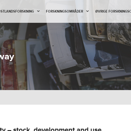
 ØSTLANDSFORSKNING
FORSKNINGSOMRÅDER
ØVRIGE FORSKNINGS
way
y – stock, development and use.