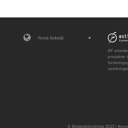
Norsk bokmål
ØF arbeider
prosjekter 
forskningsp
utredninger
© Østlandsforskning 2023 | Ansvar