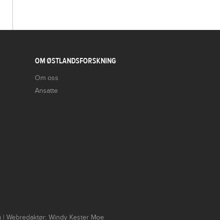
OM ØSTLANDSFORSKNING
Om oss
Ansatte
um | Webredaktør: Windy Kester Moe