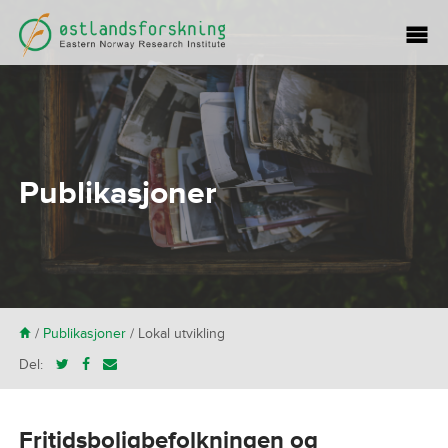
Publikasjoner
H
/
Publikasjoner
/
Lokal utvikling
Del:
Fritidsboligbefolkningen og