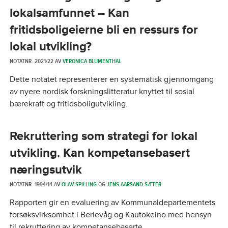
lokalsamfunnet – Kan
fritidsboligeierne bli en ressurs for
lokal utvikling?
NOTATNR. 2021/22 AV
VERONICA BLUMENTHAL
Dette notatet representerer en systematisk gjennomgang
av nyere nordisk forskningslitteratur knyttet til sosial
bærekraft og fritidsboligutvikling.
Rekruttering som strategi for lokal
utvikling. Kan kompetansebasert
næringsutvik
NOTATNR. 1994/14 AV
OLAV SPILLING
OG
JENS AARSAND SÆTER
Rapporten gir en evaluering av Kommunaldepartementets
forsøksvirksomhet i Berlevåg og Kautokeino med hensyn
til rekruttering av kompetansebaserte