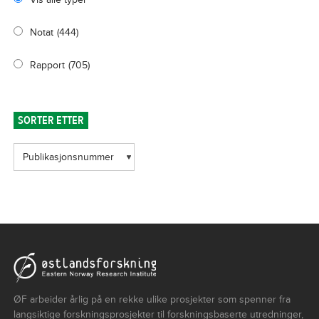
Notat
(444)
Rapport
(705)
SORTER ETTER
ØF arbeider årlig på en rekke ulike prosjekter som spenner fra
langsiktige forskningsprosjekter til forskningsbaserte utredninger,