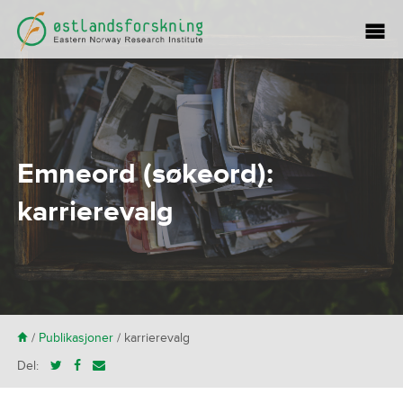
Emneord (søkeord):
karrierevalg
H
/
Publikasjoner
/
karrierevalg
Del: