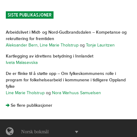
SISTE PUBLIKASJONER
Arbeidslivet i Midt- og Nord-Gudbrandsdalen – Kompetanse og
rekruttering for fremtiden
Aleksander Bern
,
Line Marie Tholstrup
og
Tonje Lauritzen
Kartlegging av idrettens betydning i Innlandet
Iveta Malasevska
De er flinke til å støtte opp – Om fylkeskommunens rolle i
program for folkehelsearbeid i kommunene i tidligere Oppland
fylke
Line Marie Tholstrup
og
Nora Warhuus Samuelsen
]
Se flere publikasjoner
Norsk bokmål