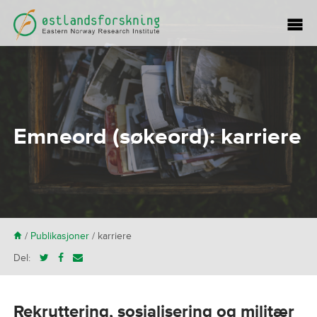
Emneord (søkeord):
karriere
H
/
Publikasjoner
/
karriere
Del:
Rekruttering, sosialisering og militær