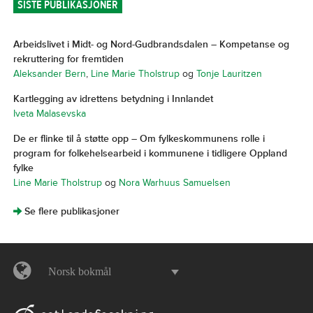
SISTE PUBLIKASJONER
Arbeidslivet i Midt- og Nord-Gudbrandsdalen – Kompetanse og
rekruttering for fremtiden
Aleksander Bern
,
Line Marie Tholstrup
og
Tonje Lauritzen
Kartlegging av idrettens betydning i Innlandet
Iveta Malasevska
De er flinke til å støtte opp – Om fylkeskommunens rolle i
program for folkehelsearbeid i kommunene i tidligere Oppland
fylke
Line Marie Tholstrup
og
Nora Warhuus Samuelsen
]
Se flere publikasjoner
Norsk bokmål