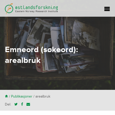
Emneord (søkeord):
arealbruk
H
/
Publikasjoner
/
arealbruk
Del: