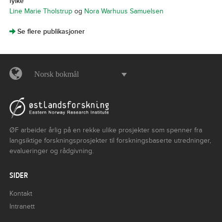
fylke
Line Marie Tholstrup
og
Nora Warhuus Samuelsen
]
Se flere publikasjoner
Norsk bokmål
ØF arbeider årlig på en rekke ulike prosjekter som spenner fra
langsiktige forskningsprosjekter til forskningsbaserte utredninger,
evalueringer og rådgivning.
SIDER
Kontakt
Intranett