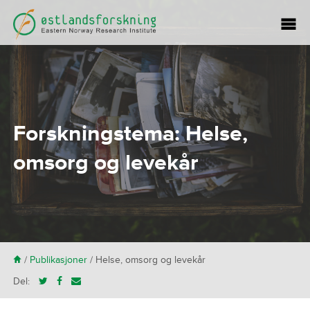
Forskningstema:
Helse,
omsorg og levekår
H
/
Publikasjoner
/
Helse, omsorg og levekår
Del: