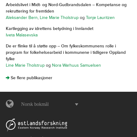
Arbeidslivet i Midt- og Nord-Gudbrandsdalen – Kompetanse og
rekruttering for fremtiden
Aleksander Bern
,
Line Marie Tholstrup
og
Tonje Lauritzen
Kartlegging av idrettens betydning i Innlandet
Iveta Malasevska
De er flinke til å støtte opp – Om fylkeskommunens rolle i
program for folkehelsearbeid i kommunene i tidligere Oppland
fylke
Line Marie Tholstrup
og
Nora Warhuus Samuelsen
]
Se flere publikasjoner
Norsk bokmål