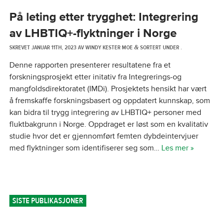
På leting etter trygghet: Integrering
av LHBTIQ+-flyktninger i Norge
SKREVET
JANUAR 11TH, 2023
AV
WINDY KESTER MOE
SORTERT UNDER .
&
Denne rapporten presenterer resultatene fra et
forskningsprosjekt etter initativ fra Integrerings-og
mangfoldsdirektoratet (IMDi). Prosjektets hensikt har vært
å fremskaffe forskningsbasert og oppdatert kunnskap, som
kan bidra til trygg integrering av LHBTIQ+ personer med
fluktbakgrunn i Norge. Oppdraget er løst som en kvalitativ
studie hvor det er gjennomført femten dybdeintervjuer
med flyktninger som identifiserer seg som…
Les mer »
SISTE PUBLIKASJONER