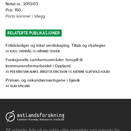
Notat nr.: 2013/03
Pris: 150,-
Porto kommer i tillegg
RELATERTE PUBLIKASJONER
Fritidsboliger og lokal verdiskaping. Tiltak og strategier.
AV
KJELL OVERVÅG
OG
HÅVARD TEIGEN
Funksjonelle samfunnsområder. Innspill til
kommunereformarbeidet i Oppland.
AV
PER KRISTIAN ALNES
,
BIRGITTA ERICSSON
OG
KATRINE GLØTVOLD-SOLBU
Primær- og sekundærnæringene i Gjøvik
AV
OLAV SPILLING
ØF arbeider årlig på en rekke ulike prosjekter som spenner fra