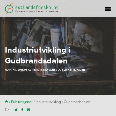
Industriutvikling i
Gudbrandsdalen
NOTATNR. 2013/03 AV
PER KRISTIAN ALNES
OG
SVEIN ERIK HAGEN
H
/
Publikasjoner
/
Industriutvikling i Gudbrandsdalen
Del: