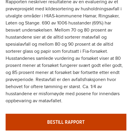
Rapporten neskriver resultatene av en evaluering av et
prøveprosjekt med kildesortering av husholdningsavfall i
utvalgte områder i HIAS-kommunene Hamar, Ringsaker,
Løten og Stange. 690 av 1006 husstander (69%) har
besvart undersøkelsen. Mellom 70 og 80 prosent av
husstandene sier at de alltid sorterer matavfall og
spesialavfall og mellom 80 og 90 prosent at de alltid
sorterer glass og papir som forutsatt i Fia-forsøket.
Husstandenes samlede vurdering av forsøket viser at 80
prosent mener at forsøket fungerer svært godt eller godt,
og 85 prosent mener at forsøket bør fortsette etter endt
prøveperiode. Restavfall er den avfallsfraksjonen hvor
behovet for oftere tømming er størst. Ca. 1/4 av
husstandene er misfornøyde med posene for innendørs
oppbevaring av matavfallet.
BESTILL RAPPORT