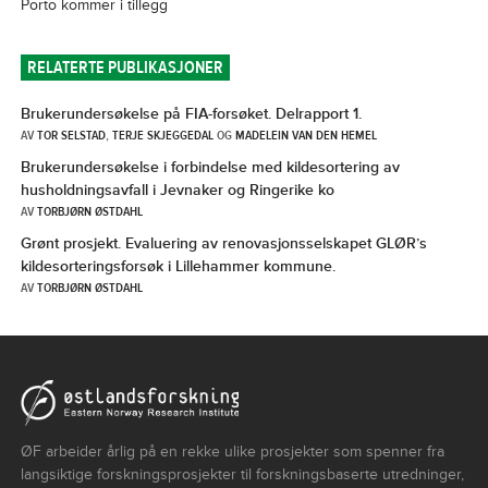
Porto kommer i tillegg
RELATERTE PUBLIKASJONER
Brukerundersøkelse på FIA-forsøket. Delrapport 1.
AV
TOR SELSTAD
,
TERJE SKJEGGEDAL
OG
MADELEIN VAN DEN HEMEL
Brukerundersøkelse i forbindelse med kildesortering av
husholdningsavfall i Jevnaker og Ringerike ko
AV
TORBJØRN ØSTDAHL
Grønt prosjekt. Evaluering av renovasjonsselskapet GLØR’s
kildesorteringsforsøk i Lillehammer kommune.
AV
TORBJØRN ØSTDAHL
ØF arbeider årlig på en rekke ulike prosjekter som spenner fra
langsiktige forskningsprosjekter til forskningsbaserte utredninger,