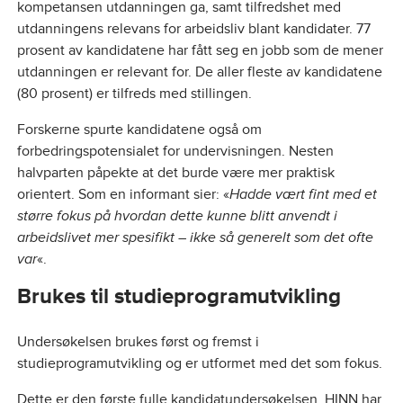
kompetansen utdanningen ga, samt tilfredshet med
utdanningens relevans for arbeidsliv blant kandidater. 77
prosent av kandidatene har fått seg en jobb som de mener
utdanningen er relevant for. De aller fleste av kandidatene
(80 prosent) er tilfreds med stillingen.
Forskerne spurte kandidatene også om
forbedringspotensialet for undervisningen. Nesten
halvparten påpekte at det burde være mer praktisk
orientert. Som en informant sier: «
Hadde vært fint med et
større fokus på hvordan dette kunne blitt anvendt i
arbeidslivet mer spesifikt – ikke så generelt som det ofte
var
«.
Brukes til studieprogramutvikling
Undersøkelsen brukes først og fremst i
studieprogramutvikling og er utformet med det som fokus.
Dette er den første fulle kandidatundersøkelsen HINN har