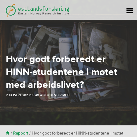
Hvor godt forberedt er
HINN-studentene i møtet
med arbeidslivet?
PUBLISERT
2023/05
AV
WINDY KESTER MOE
H
/
Rapport
/
Hvor godt forberedt er HINN-studentene i møtet