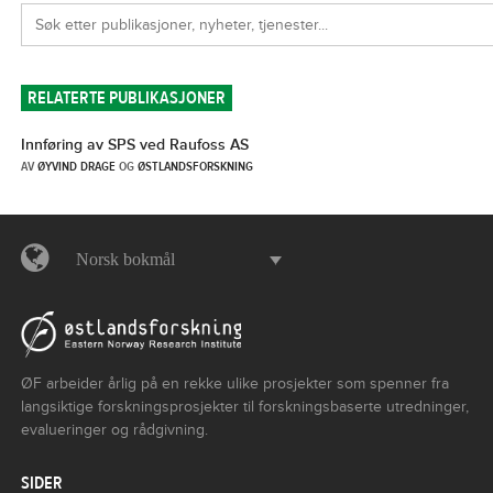
RELATERTE PUBLIKASJONER
Innføring av SPS ved Raufoss AS
AV
ØYVIND DRAGE
OG
ØSTLANDSFORSKNING
Norsk bokmål
ØF arbeider årlig på en rekke ulike prosjekter som spenner fra
langsiktige forskningsprosjekter til forskningsbaserte utredninger,
evalueringer og rådgivning.
SIDER