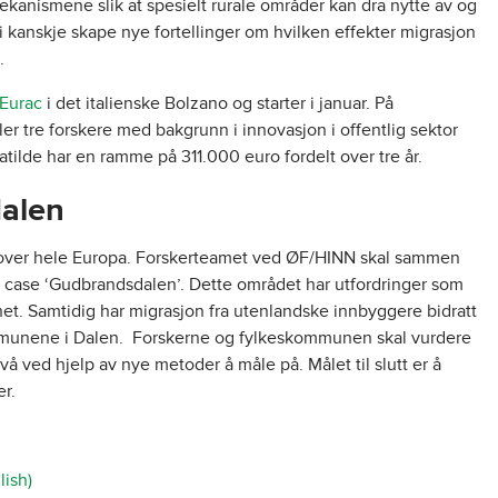
mekanismene slik at spesielt rurale områder kan dra nytte av og
vi kanskje skape nye fortellinger om hvilken effekter migrasjon
.
 Eurac
i det italienske Bolzano og starter i januar. På
ler tre forskere med bakgrunn i innovasjon i offentlig sektor
tilde har en ramme på 311.000 euro fordelt over tre år.
dalen
dt over hele Europa. Forskerteamet ved ØF/HINN skal sammen
ase ‘Gudbrandsdalen’. Dette området har utfordringer som
het. Samtidig har migrasjon fra utenlandske innbyggere bidratt
kommunene i Dalen. Forskerne og fylkeskommunen skal vurdere
å ved hjelp av nye metoder å måle på. Målet til slutt er å
er.
lish)