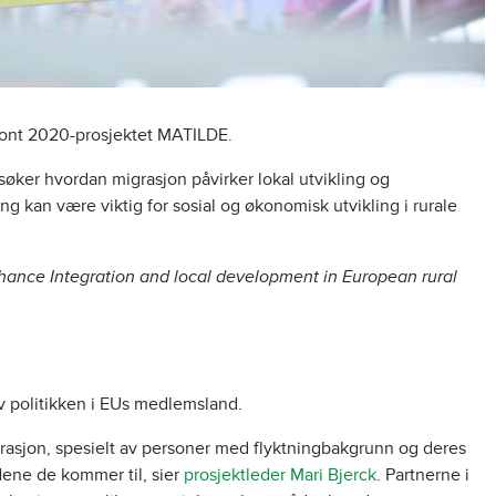
isont 2020-prosjektet MATILDE.
søker hvordan migrasjon påvirker lokal utvikling og
g kan være viktig for sosial og økonomisk utvikling i rurale
hance Integration and local development in European rural
av politikken i EUs medlemsland.
migrasjon, spesielt av personer med flyktningbakgrunn og deres
ndene de kommer til, sier
prosjektleder Mari Bjerck
. Partnerne i