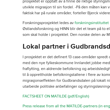
prosjektet er opptatt av å finne de riktige styrings
utvikle migrasjon til sin fordel. -På den måten kan 
faktisk har på rurale områder, forteller Bjerck videre
Forskningsprosjektet ledes av
forskningsinstituttet
Østlandsforskning og HINN blir det et team på to el
som skal holde i prosjektet. Den norske delen av Ma
Lokal partner i Gudbrands
I prosjektet er det definert 13 case-områder spre
med den nye fylkeskommune Innlandet jobbe med c
fraflytting, en aldrende befolkning og arbeidsledig
til å opprettholde befolkningstallene i flere av 
migrasjonseffekten for Gudbrandsdalen på lokalt niv
utarbeide politiske anbefalinger og styringsløsning
FACTSHEET ON MATILDE (pdf/English)
Press release from all the MATILDE-partners (in eng