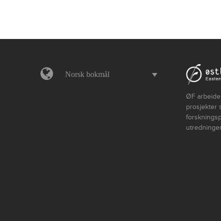
Norsk bokmål
ØF arbeider
prosjekter 
forskningsp
utredninger