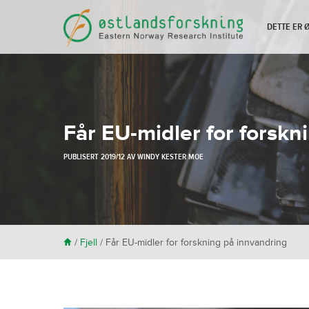
DETTE ER
Får EU-midler for forskn
PUBLISERT
2019/12
AV
WINDY KESTER MOE
H
/
Fjell
/
Får EU-midler for forskning på innvandring