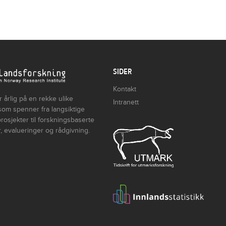
SIDER
Kontakt
 årlig på en rekke ulike
Intranett
som spenner fra langsiktige
rosjekter til forskningsbaserte
, evalueringer og rådgivning.