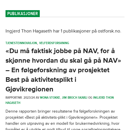
PUBLIKASJONER
Ingjerd Thon Hagaseth har 1 publikasjoner på ostforsk.no.
,
TJENESTEINNOVASJON
VELFERDSFORSKNING
«Du må faktisk jobbe på NAV, for å
skjønne hvordan du skal gå på NAV»
– En følgeforskning av prosjektet
Best på aktivitetsplikt i
Gjøvikregionen
RAPPORTNR. 2023/24 AV
MONA STOKKE
,
JIM BROCH SKARLI
OG
INGJERD THON
HAGASETH
Denne rapporten bringer resultatene fra følgeforskningen av
prosjektet «Best på aktivitets-plikt i Gjøvikregionen». Prosjektet
handler om utprøving av en modell for brukermedvirkning, hvor
formålet er å utvikle et godt tilbud til unge sosialhjelpsmottakere