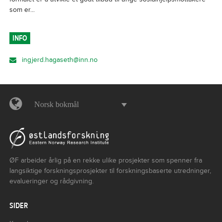
som er...
INFO
ingjerd.hagaseth@inn.no
Norsk bokmål
ØF arbeider årlig på en rekke ulike prosjekter som spenner fra
langsiktige forskningsprosjekter til forskningsbaserte utredninger,
evalueringer og rådgivning.
SIDER