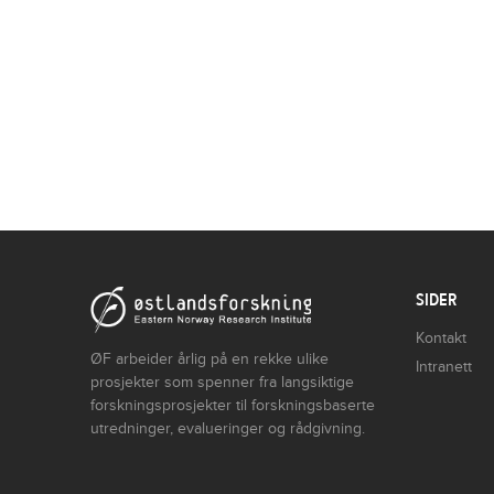
SIDER
Kontakt
ØF arbeider årlig på en rekke ulike
Intranett
prosjekter som spenner fra langsiktige
forskningsprosjekter til forskningsbaserte
utredninger, evalueringer og rådgivning.