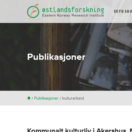
DETTE ER
Publikasjoner
H
/
Publikasjoner
/
kulturarbeid
Kommunalt kulturliv i Akershus