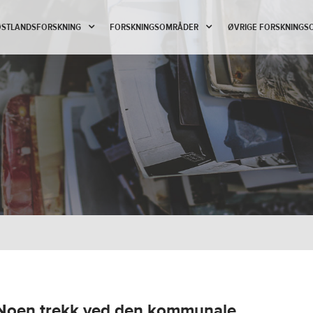
 ØSTLANDSFORSKNING
FORSKNINGSOMRÅDER
ØVRIGE FORSKNINGS
. Noen trekk ved den kommunale