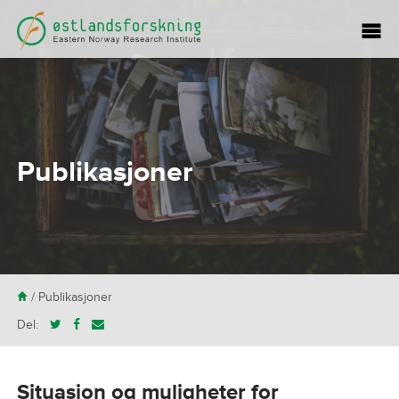
Publikasjoner
H
/
Publikasjoner
Del:
Situasjon og muligheter for