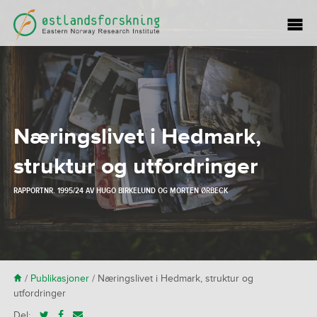
Næringslivet i Hedmark,
struktur og utfordringer
RAPPORTNR. 1995/24 AV
HUGO BIRKELUND
OG
MORTEN ØRBECK
H
/
Publikasjoner
/
Næringslivet i Hedmark, struktur og
utfordringer
Del: