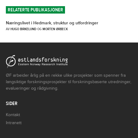
RELATERTE PUBLIKASJONER
Næringslivet i Hedmark, struktur og utfordringer
AV
HUGO BIRKELUND
OG
MORTEN ØRBECK
ØF arbeider årlig på en rekke ulike prosjekter som spenner fra
langsiktige forskningsprosjekter til forskningsbaserte utredninger,
evalueringer og rådgivning.
SIDER
Kontakt
Intranett