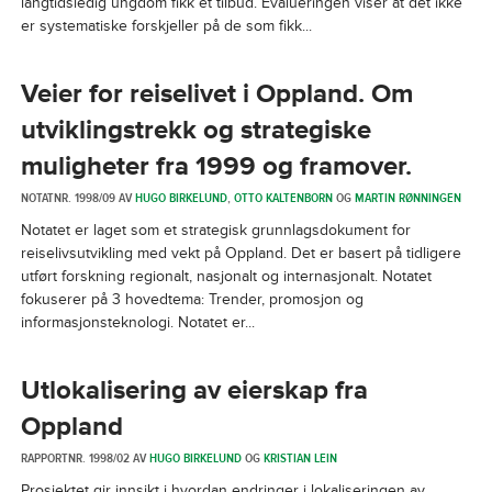
langtidsledig ungdom fikk et tilbud. Evalueringen viser at det ikke
er systematiske forskjeller på de som fikk...
Veier for reiselivet i Oppland. Om
utviklingstrekk og strategiske
muligheter fra 1999 og framover.
NOTATNR. 1998/09 AV
HUGO BIRKELUND
,
OTTO KALTENBORN
OG
MARTIN RØNNINGEN
Notatet er laget som et strategisk grunnlagsdokument for
reiselivsutvikling med vekt på Oppland. Det er basert på tidligere
utført forskning regionalt, nasjonalt og internasjonalt. Notatet
fokuserer på 3 hovedtema: Trender, promosjon og
informasjonsteknologi. Notatet er...
Utlokalisering av eierskap fra
Oppland
RAPPORTNR. 1998/02 AV
HUGO BIRKELUND
OG
KRISTIAN LEIN
Prosjektet gir innsikt i hvordan endringer i lokaliseringen av