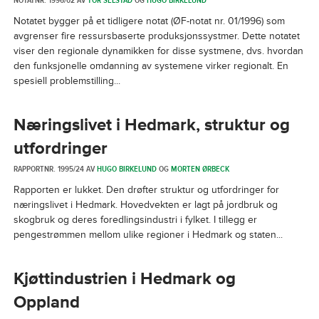
NOTATNR. 1996/02 AV
TOR SELSTAD
OG
HUGO BIRKELUND
Notatet bygger på et tidligere notat (ØF-notat nr. 01/1996) som
avgrenser fire ressursbaserte produksjonssystmer. Dette notatet
viser den regionale dynamikken for disse systmene, dvs. hvordan
den funksjonelle omdanning av systemene virker regionalt. En
spesiell problemstilling...
Næringslivet i Hedmark, struktur og
utfordringer
RAPPORTNR. 1995/24 AV
HUGO BIRKELUND
OG
MORTEN ØRBECK
Rapporten er lukket. Den drøfter struktur og utfordringer for
næringslivet i Hedmark. Hovedvekten er lagt på jordbruk og
skogbruk og deres foredlingsindustri i fylket. I tillegg er
pengestrømmen mellom ulike regioner i Hedmark og staten...
Kjøttindustrien i Hedmark og
Oppland