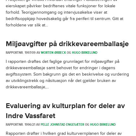
eierskapet påvirker bedriftenes vitale funksjoner for lokale
forhold. Teorigjennomgang og intervjusøkelse viser at
bedriftsoppkjøp hovedsakelig går fra periferi til sentrum. Gitt at
forholdene var slik at...
Miljøavgifter på drikkevareemballasje
RAPPORTNR. 1997/09 AV
MORTEN ØRBECK
OG
HUGO BIRKELUND
I rapporten drøftes det faglige grunnlaget for miljøavgifter på
drikkevareemballasje samt behovet for endringer i dagens
avgiftssystem. Som bakgrunn gis det en beskrivelse og vurdering
av utviklingstrekk og nåsituasjon når det gjelder bruken av
drikkevareemballasje,...
Evaluering av kulturplan for deler av
Indre Vassfaret
RAPPORTNR. 1996/21 AV
PELLE JOHNSTAD ENGESÆTER
OG
HUGO BIRKELUND
Rapporten drøfter i hvilken grad kulturvernplanen for deler av