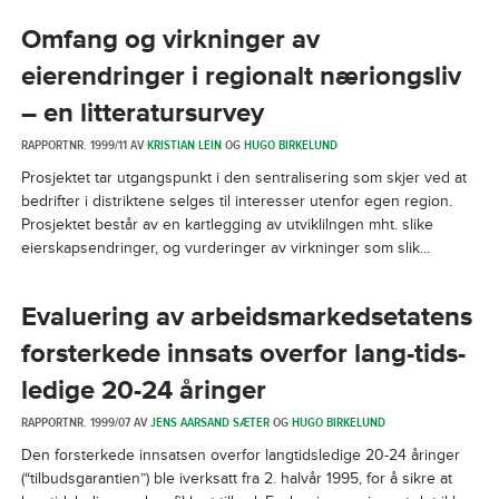
Omfang og virkninger av
eierendringer i regionalt næriongsliv
– en litteratursurvey
RAPPORTNR. 1999/11 AV
KRISTIAN LEIN
OG
HUGO BIRKELUND
Prosjektet tar utgangspunkt i den sentralisering som skjer ved at
bedrifter i distriktene selges til interesser utenfor egen region.
Prosjektet består av en kartlegging av utviklilngen mht. slike
eierskapsendringer, og vurderinger av virkninger som slik...
Evaluering av arbeidsmarkedsetatens
forsterkede innsats overfor lang-tids-
ledige 20-24 åringer
RAPPORTNR. 1999/07 AV
JENS AARSAND SÆTER
OG
HUGO BIRKELUND
Den forsterkede innsatsen overfor langtidsledige 20-24 åringer
(“tilbudsgarantien”) ble iverksatt fra 2. halvår 1995, for å sikre at