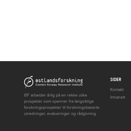
SIDER
Kontakt
ØF arbeider årlig på en rekke ulike
Intranett
prosjekter som spenner fra langsiktige
forskningsprosjekter til forskningsbaserte
utredninger, evalueringer og rådgivning.