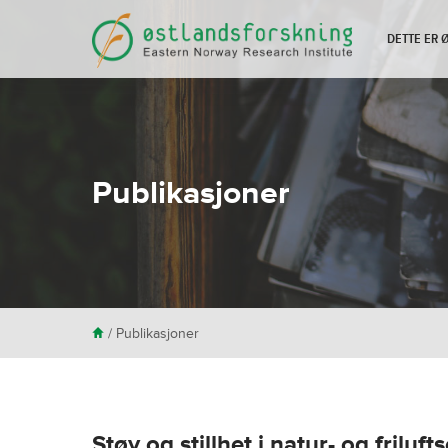
DETTE ER
Publikasjoner
H
/
Publikasjoner
Støy og stillhet i natur- og friluf