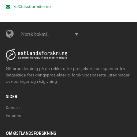
as@tekstforfatter.no
Norsk bokmål
ØF arbeider årlig på en rekke ulike prosjekter som spenner fra
langsiktige forskningsprosjekter til forskningsbaserte utredninger,
evalueringer og rådgivning.
SIDER
Kontakt
Intranett
OM ØSTLANDSFORSKNING