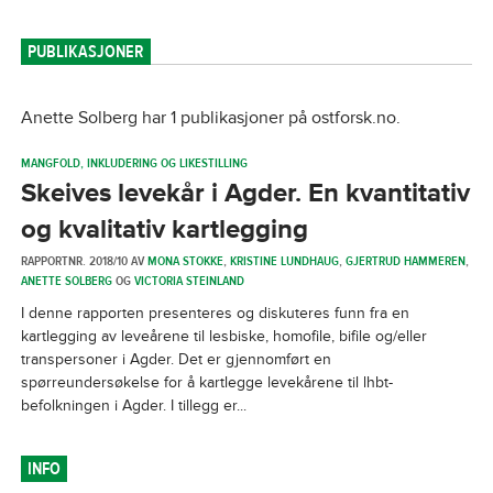
PUBLIKASJONER
Anette Solberg har 1 publikasjoner på ostforsk.no.
MANGFOLD, INKLUDERING OG LIKESTILLING
Skeives levekår i Agder. En kvantitativ
og kvalitativ kartlegging
RAPPORTNR. 2018/10 AV
MONA STOKKE
,
KRISTINE LUNDHAUG
,
GJERTRUD HAMMEREN
,
ANETTE SOLBERG
OG
VICTORIA STEINLAND
I denne rapporten presenteres og diskuteres funn fra en
kartlegging av leveårene til lesbiske, homofile, bifile og/eller
transpersoner i Agder. Det er gjennomført en
spørreundersøkelse for å kartlegge levekårene til lhbt-
befolkningen i Agder. I tillegg er...
INFO