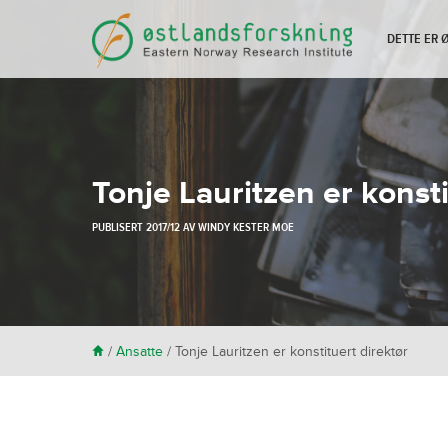
DETTE ER
Tonje Lauritzen er konsti
PUBLISERT
2017/12
AV
WINDY KESTER MOE
H
/
Ansatte
/
Tonje Lauritzen er konstituert direktør