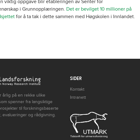
 viktig oppgave blir etableringen av Senter for
enørskap i Grunnopplæringen.
Det er bevilget 10 millioner på
sjettet
for å ta tak i dette sammen med Høgskolen i Innlandet.
SIDER
Kontakt
 årlig på en rekke ulike
Intranett
som spenner fra langsiktige
rosjekter til forskningsbaserte
, evalueringer og rådgivning.