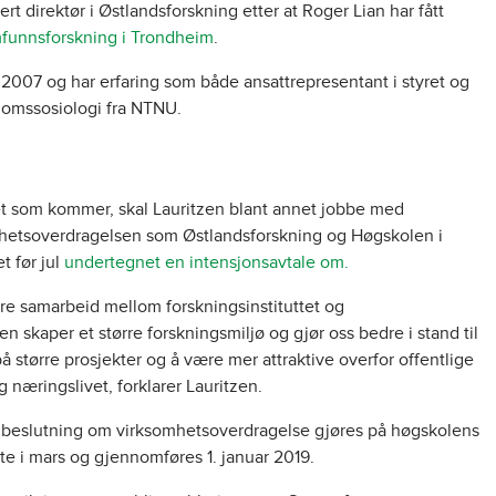
ert direktør i Østlandsforskning etter at Roger Lian har fått
unnsforskning i Trondheim
.
 2007 og har erfaring som både ansattrepresentant i styret og
domssosiologi fra NTNU.
ret som kommer, skal Lauritzen blant annet jobbe
med
hetsoverdragelsen som Østlandsforskning og Høgskolen i
t før jul
undertegnet en intensjonsavtale om.
ere samarbeid mellom forskningsinstituttet og
en skaper
et større forskningsmiljø og gjør oss bedre i stand til
å større prosjekter og å være mer attraktive overfor offentlige
g næringslivet, forklarer Lauritzen.
 beslutning om virksomhetsoverdragelse gjøres på høgskolens
te i mars og gjennomføres 1. januar 2019.