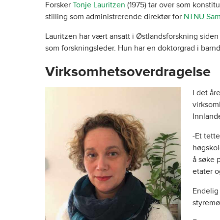
Forsker
Tonje Lauritzen
(1975) tar over som konstitu
stilling som administrerende direktør for
NTNU Samf
Lauritzen har vært ansatt i Østlandsforskning siden
som forskningsleder. Hun har en doktorgrad i barn
Virksomhetsoverdragelse
I det å
virksom
Innlande
-Et tett
høgskol
å søke p
etater o
Endelig
styremø