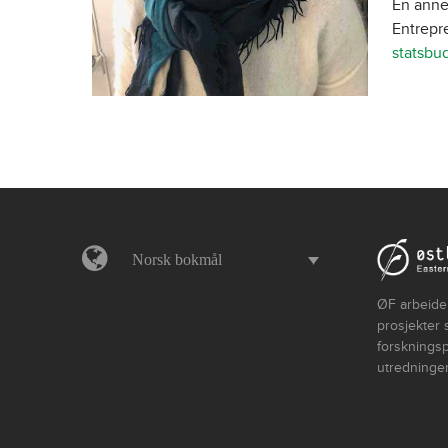
En annen
Entrepr
statsbud
Norsk bokmål
ØF arbeider
prosjekter 
forskningsp
utredninger