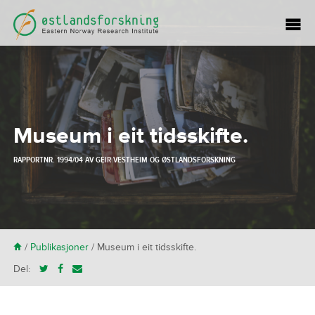
Museum i eit tidsskifte.
RAPPORTNR. 1994/04 AV
GEIR VESTHEIM
OG
ØSTLANDSFORSKNING
H
/
Publikasjoner
/
Museum i eit tidsskifte.
Del: