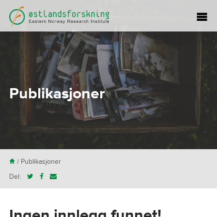
Publikasjoner
H
/
Publikasjoner
Del:
Ingen innlegg funnet!