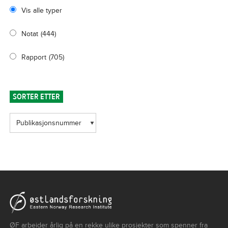
Vis alle typer
Notat
(444)
Rapport
(705)
SORTER ETTER
ØF arbeider årlig på en rekke ulike prosjekter som spenner fra