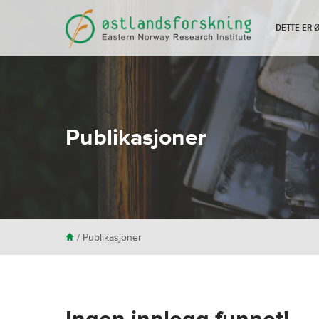
DETTE ER
Publikasjoner
H
/
Publikasjoner