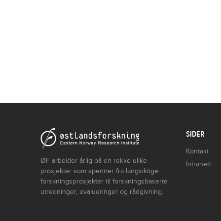
SIDER
Kontakt
ØF arbeider årlig på en rekke ulike
Intranett
prosjekter som spenner fra langsiktige
forskningsprosjekter til forskningsbaserte
utredninger, evalueringer og rådgivning.