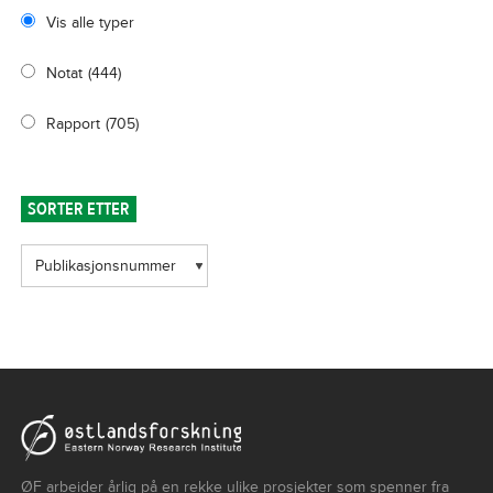
Vis alle typer
Notat
(444)
Rapport
(705)
SORTER ETTER
ØF arbeider årlig på en rekke ulike prosjekter som spenner fra