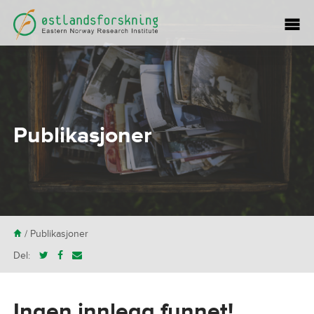
Publikasjoner
H
/
Publikasjoner
Del:
Ingen innlegg funnet!