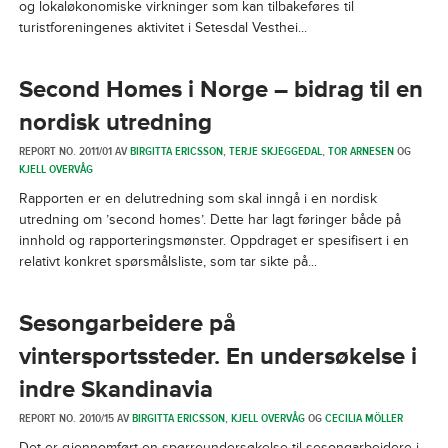
og lokaløkonomiske virkninger som kan tilbakeføres til
turistforeningenes aktivitet i Setesdal Vesthei...
Second Homes i Norge – bidrag til en
nordisk utredning
REPORT NO. 2011/01 AV
BIRGITTA ERICSSON
,
TERJE SKJEGGEDAL
,
TOR ARNESEN
OG
KJELL OVERVÅG
Rapporten er en delutredning som skal inngå i en nordisk
utredning om ’second homes’. Dette har lagt føringer både på
innhold og rapporteringsmønster. Oppdraget er spesifisert i en
relativt konkret spørsmålsliste, som tar sikte på...
Sesongarbeidere på
vintersportssteder. En undersøkelse i
indre Skandinavia
REPORT NO. 2010/15 AV
BIRGITTA ERICSSON
,
KJELL OVERVÅG
OG
CECILIA MÖLLER
Det er gjennomført en spørreundersøkelse til sesongarbeidere i