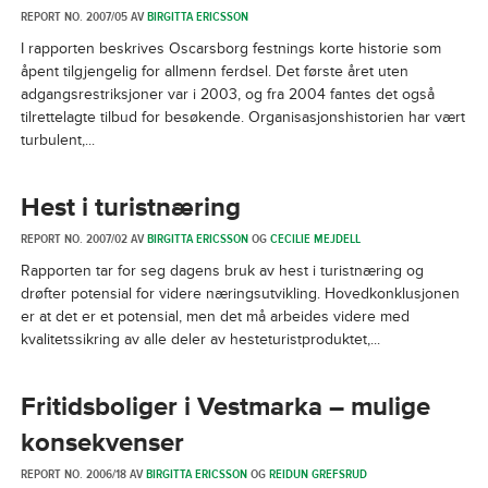
REPORT NO. 2007/05 AV
BIRGITTA ERICSSON
I rapporten beskrives Oscarsborg festnings korte historie som
åpent tilgjengelig for allmenn ferdsel. Det første året uten
adgangsrestriksjoner var i 2003, og fra 2004 fantes det også
tilrettelagte tilbud for besøkende. Organisasjonshistorien har vært
turbulent,...
Hest i turistnæring
REPORT NO. 2007/02 AV
BIRGITTA ERICSSON
OG
CECILIE MEJDELL
Rapporten tar for seg dagens bruk av hest i turistnæring og
drøfter potensial for videre næringsutvikling. Hovedkonklusjonen
er at det er et potensial, men det må arbeides videre med
kvalitetssikring av alle deler av hesteturistproduktet,...
Fritidsboliger i Vestmarka – mulige
konsekvenser
REPORT NO. 2006/18 AV
BIRGITTA ERICSSON
OG
REIDUN GREFSRUD