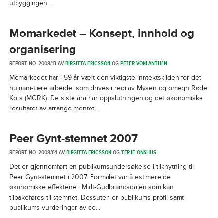
utbyggingen....
Momarkedet – Konsept, innhold og
organisering
REPORT NO. 2008/13 AV
BIRGITTA ERICSSON
OG
PETER VONLANTHEN
Momarkedet har i 59 år vært den viktigste inntektskilden for det
humani-tære arbeidet som drives i regi av Mysen og omegn Røde
Kors (MORK). De siste åra har oppslutningen og det økonomiske
resultatet av arrange-mentet...
Peer Gynt-stemnet 2007
REPORT NO. 2008/04 AV
BIRGITTA ERICSSON
OG
TERJE ONSHUS
Det er gjennomført en publikumsundersøkelse i tilknytning til
Peer Gynt-stemnet i 2007. Formålet var å estimere de
økonomiske effektene i Midt-Gudbrandsdalen som kan
tilbakeføres til stemnet. Dessuten er publikums profil samt
publikums vurderinger av de...