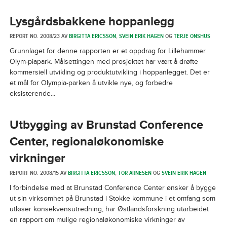
Lysgårdsbakkene hoppanlegg
REPORT NO. 2008/23 AV
BIRGITTA ERICSSON
,
SVEIN ERIK HAGEN
OG
TERJE ONSHUS
Grunnlaget for denne rapporten er et oppdrag for Lillehammer
Olym-piapark. Målsettingen med prosjektet har vært å drøfte
kommersiell utvikling og produktutvikling i hoppanlegget. Det er
et mål for Olympia-parken å utvikle nye, og forbedre
eksisterende...
Utbygging av Brunstad Conference
Center, regionaløkonomiske
virkninger
REPORT NO. 2008/15 AV
BIRGITTA ERICSSON
,
TOR ARNESEN
OG
SVEIN ERIK HAGEN
I forbindelse med at Brunstad Conference Center ønsker å bygge
ut sin virksomhet på Brunstad i Stokke kommune i et omfang som
utløser konsekvensutredning, har Østlandsforskning utarbeidet
en rapport om mulige regionaløkonomiske virkninger av