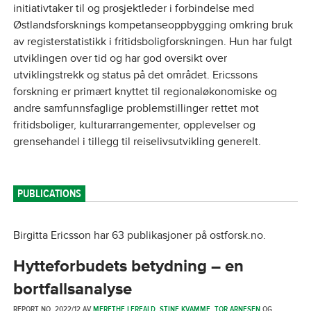
initiativtaker til og prosjektleder i forbindelse med
Østlandsforsknings kompetanseoppbygging omkring bruk
av registerstatistikk i fritidsboligforskningen. Hun har fulgt
utviklingen over tid og har god oversikt over
utviklingstrekk og status på det området. Ericssons
forskning er primært knyttet til regionaløkonomiske og
andre samfunnsfaglige problemstillinger rettet mot
fritidsboliger, kulturarrangementer, opplevelser og
grensehandel i tillegg til reiselivsutvikling generelt.
PUBLICATIONS
Birgitta Ericsson har 63 publikasjoner på ostforsk.no.
Hytteforbudets betydning – en
bortfallsanalyse
REPORT NO. 2022/12 AV
MERETHE LERFALD
,
STINE KVAMME
,
TOR ARNESEN
OG