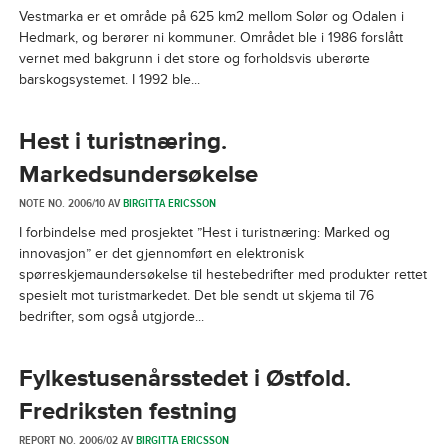
Vestmarka er et område på 625 km2 mellom Solør og Odalen i
Hedmark, og berører ni kommuner. Området ble i 1986 forslått
vernet med bakgrunn i det store og forholdsvis uberørte
barskogsystemet. I 1992 ble...
Hest i turistnæring.
Markedsundersøkelse
NOTE NO. 2006/10 AV
BIRGITTA ERICSSON
I forbindelse med prosjektet ”Hest i turistnæring: Marked og
innovasjon” er det gjennomført en elektronisk
spørreskjemaundersøkelse til hestebedrifter med produkter rettet
spesielt mot turistmarkedet. Det ble sendt ut skjema til 76
bedrifter, som også utgjorde...
Fylkestusenårsstedet i Østfold.
Fredriksten festning
REPORT NO. 2006/02 AV
BIRGITTA ERICSSON