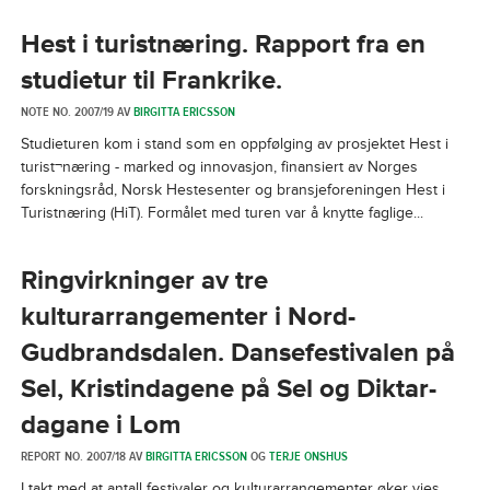
Hest i turistnæring. Rapport fra en
studietur til Frankrike.
NOTE NO. 2007/19 AV
BIRGITTA ERICSSON
Studieturen kom i stand som en oppfølging av prosjektet Hest i
turist¬næring - marked og innovasjon, finansiert av Norges
forskningsråd, Norsk Hestesenter og bransjeforeningen Hest i
Turistnæring (HiT). Formålet med turen var å knytte faglige...
Ringvirkninger av tre
kulturarrangementer i Nord-
Gudbrandsdalen. Dansefestivalen på
Sel, Kristindagene på Sel og Diktar-
dagane i Lom
REPORT NO. 2007/18 AV
BIRGITTA ERICSSON
OG
TERJE ONSHUS
I takt med at antall festivaler og kulturarrangementer øker vies