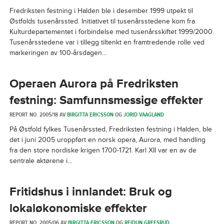
Fredriksten festning i Halden ble i desember 1999 utpekt til
Østfolds tusenårs­sted. Initiativet til tusenårsstedene kom fra
Kulturdeparte­mentet i forbindelse med tusenårsskiftet 1999/2000.
Tusenårsstedene var i tillegg tiltenkt en fram­tredende rolle ved
marke­ringen av 100-årsdagen...
Operaen Aurora på Fredriksten
festning: Samfunnsmessige effekter
REPORT NO. 2005/18 AV
BIRGITTA ERICSSON
OG
JORID VAAGLAND
På Østfold fylkes Tusenårssted, Fredriksten festning i Halden, ble
det i juni 2005 uroppført en norsk opera, Aurora, med handling
fra den store nordiske krigen 1700-1721. Karl XII var en av de
sentrale aktørene i...
Fritidshus i innlandet: Bruk og
lokaløkonomiske effekter
REPORT NO. 2005/06 AV
BIRGITTA ERICSSON
OG
REIDUN GREFSRUD