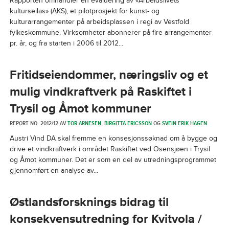
Rapporten omhandler en evaluering av «Arbeidslivets
kulturseilas» (AKS), et pilotprosjekt for kunst- og
kulturarrangementer på arbeidsplassen i regi av Vestfold
fylkeskommune. Virksomheter abonnerer på fire arrangementer
pr. år, og fra starten i 2006 til 2012...
Fritidseiendommer, næringsliv og et
mulig vindkraftverk på Raskiftet i
Trysil og Åmot kommuner
REPORT NO. 2012/12 AV
TOR ARNESEN
,
BIRGITTA ERICSSON
OG
SVEIN ERIK HAGEN
Austri Vind DA skal fremme en konsesjonssøknad om å bygge og
drive et vindkraftverk i området Raskiftet ved Osensjøen i Trysil
og Åmot kommuner. Det er som en del av utredningsprogrammet
gjennomført en analyse av...
Østlandsforsknings bidrag til
konsekvensutredning for Kvitvola /