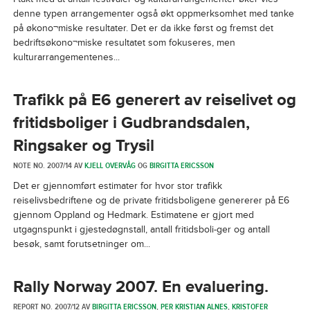
denne typen arrangementer også økt oppmerksomhet med tanke
på økono¬miske resultater. Det er da ikke først og fremst det
bedriftsøkono¬miske resultatet som fokuseres, men
kulturarrangementenes...
Trafikk på E6 generert av reiselivet og
fritidsboliger i Gudbrandsdalen,
Ringsaker og Trysil
NOTE NO. 2007/14 AV
KJELL OVERVÅG
OG
BIRGITTA ERICSSON
Det er gjennomført estimater for hvor stor trafikk
reiselivsbedriftene og de private fritidsboligene genererer på E6
gjennom Oppland og Hedmark. Estimatene er gjort med
utgagnspunkt i gjestedøgnstall, antall fritidsboli-ger og antall
besøk, samt forutsetninger om...
Rally Norway 2007. En evaluering.
REPORT NO. 2007/12 AV
BIRGITTA ERICSSON
,
PER KRISTIAN ALNES
,
KRISTOFER