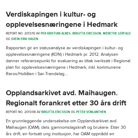
Verdiskapingen i kultur- og
opplevelsesnæringene i Hedmark
REPORT NO. 2013/10 AV
PER KRISTIAN ALNES
,
BIRGITTA ERICSSON
,
MERETHE LERFALD
OG
SVEIN ERIK HAGEN
Rapporten gir en statusanalyse av verdiskapingen i kultur- og
opplevelsesnæringene (KON) i Hedmark pr. 2012. Analysen
danner referansepunkt for evaluering av tiltak iverksatt i Regional
plan for opplevelsesnæringene i Hedmark, inkl. kommunene
Røros/Holtålen i Sør-Trøndelag....
Opplandsarkivet avd. Maihaugen.
Regionalt forankret etter 30 års drift
REPORT NO. 2013/08 AV
BIRGITTA ERICSSON
OG
PETER VONLANTHEN
En grunnleggende undersøkelse om Opplandsarkivet avd.
Maihaugen (OAM), dets gjennomslagskraft og brukere. Etter 30
års drift, en fortsatt ung institusjon, har OAM oppnådd en