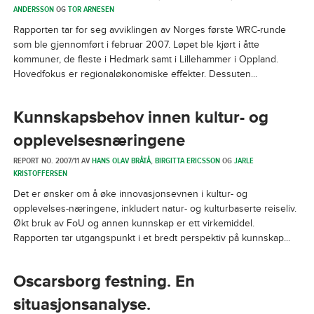
ANDERSSON
OG
TOR ARNESEN
Rapporten tar for seg avviklingen av Norges første WRC-runde
som ble gjennomført i februar 2007. Løpet ble kjørt i åtte
kommuner, de fleste i Hedmark samt i Lillehammer i Oppland.
Hovedfokus er regionaløkonomiske effekter. Dessuten...
Kunnskapsbehov innen kultur- og
opplevelsesnæringene
REPORT NO. 2007/11 AV
HANS OLAV BRÅTÅ
,
BIRGITTA ERICSSON
OG
JARLE
KRISTOFFERSEN
Det er ønsker om å øke innovasjonsevnen i kultur- og
opplevelses-næringene, inkludert natur- og kulturbaserte reiseliv.
Økt bruk av FoU og annen kunnskap er ett virkemiddel.
Rapporten tar utgangspunkt i et bredt perspektiv på kunnskap...
Oscarsborg festning. En
situasjonsanalyse.