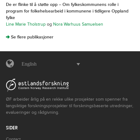
De er flinke til å støtte opp – Om fylkeskommunens rolle i
program for folkehelsearbeid i kommunene i tidligere Oppland
fylke
Line Marie Tholstrup
og
Nora Warhuus Samuelsen
]
Se flere publikasjoner
English
ØF arbeider årlig på en rekke ulike prosjekter som spenner fra
langsiktige forskningsprosjekter til forskningsbaserte utredninger,
evalueringer og rådgivning.
SIDER
Contact