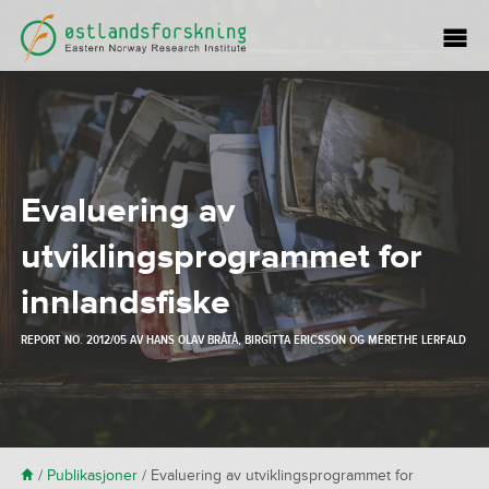
Evaluering av
utviklingsprogrammet for
innlandsfiske
REPORT NO. 2012/05 AV
HANS OLAV BRÅTÅ
,
BIRGITTA ERICSSON
OG
MERETHE LERFALD
H
/
Publikasjoner
/
Evaluering av utviklingsprogrammet for