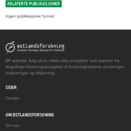
RELATERTE PUBLIKASJONER
Ingen publikasjoner funnet
ØF arbeider årlig på en rekke ulike prosjekter som spenner fra
langsiktige forskningsprosjekter til forskningsbaserte utredninger,
evalueringer og rådgivning.
SIDER
Contact
OM ØSTLANDSFORSKNING
Om oss