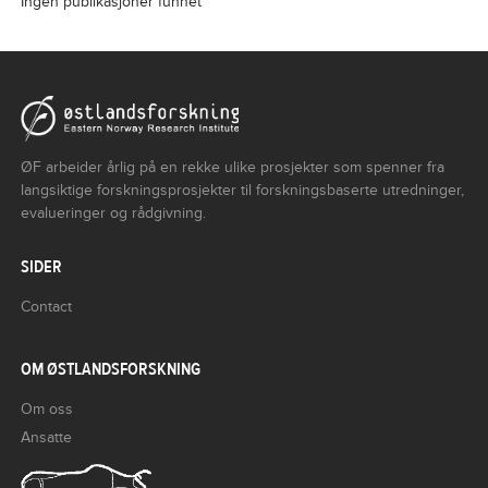
Ingen publikasjoner funnet
ØF arbeider årlig på en rekke ulike prosjekter som spenner fra
langsiktige forskningsprosjekter til forskningsbaserte utredninger,
evalueringer og rådgivning.
SIDER
Contact
OM ØSTLANDSFORSKNING
Om oss
Ansatte