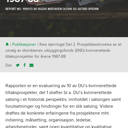
REPORT NO. 1990/13 AV
VIGDIS MATHISEN OLSVIK
OG
ASTRID ØYDVIN
H
/
Publikasjoner
/
Reis kjerringa! Del 2. Prosjektbeskrivelse av et
utvalg av distriktenes utbyggingsfonds (SND) kvinnerettede
tiltaksprosjekter for årene 1987-88
Del:
Rapporten er en evaluering av 10 av DU’s kvinnerettede
tiltaksprosjekter, del 1 drøfter bl.a. DU’s kvinnerettede
satsing i et historisk perspektiv, innholdet i satsingen samt
forutsetninger og hindringer for en slik satsing. Videre
drøftes de konkrete erfaringene fra prosjektene mht.
initiering, målsetting, organisasjon, ledelse,
arbeidsmetoder, samt noen kvantitative og kvalitative