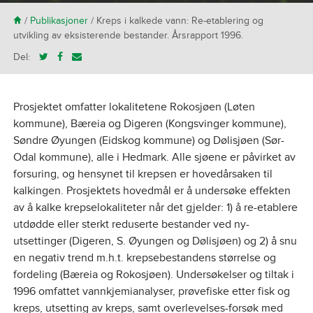
H
/
Publikasjoner
/
Kreps i kalkede vann: Re-etablering og
utvikling av eksisterende bestander. Årsrapport 1996.
Del:
Prosjektet omfatter lokalitetene Rokosjøen (Løten
kommune), Bæreia og Digeren (Kongsvinger kommune),
Søndre Øyungen (Eidskog kommune) og Dølisjøen (Sør-
Odal kommune), alle i Hedmark. Alle sjøene er påvirket av
forsuring, og hensynet til krepsen er hovedårsaken til
kalkingen. Prosjektets hovedmål er å undersøke effekten
av å kalke krepselokaliteter når det gjelder: 1) å re-etablere
utdødde eller sterkt reduserte bestander ved ny-
utsettinger (Digeren, S. Øyungen og Dølisjøen) og 2) å snu
en negativ trend m.h.t. krepsebestandens størrelse og
fordeling (Bæreia og Rokosjøen). Undersøkelser og tiltak i
1996 omfattet vannkjemianalyser, prøvefiske etter fisk og
kreps, utsetting av kreps, samt overlevelses-forsøk med