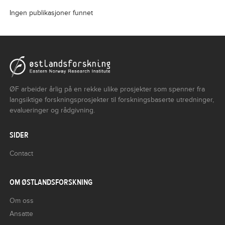
Ingen publikasjoner funnet
ØF arbeider årlig på en rekke ulike prosjekter som spenner fra
langsiktige forskningsprosjekter til forskningsbaserte utredninger,
evalueringer og rådgivning.
SIDER
Contact
OM ØSTLANDSFORSKNING
Om oss
Ansatte