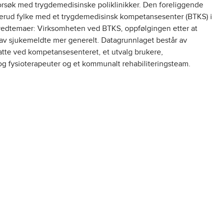
forsøk med trygdemedisinske poliklinikker. Den foreliggende
kerud fylke med et trygdemedisinsk kompetansesenter (BTKS) i
ovedtemaer: Virksomheten ved BTKS, oppfølgingen etter at
 av sjukemeldte mer generelt. Datagrunnlaget består av
atte ved kompetansesenteret, et utvalg brukere,
 og fysioterapeuter og et kommunalt rehabiliteringsteam.