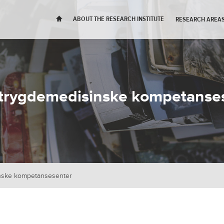
H
ABOUT THE RESEARCH INSTITUTE
RESEARCH AREAS
 trygdemedisinske kompetanse
inske kompetansesenter