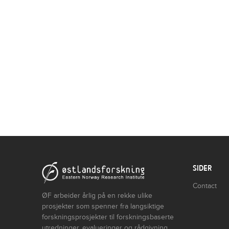
SIDER
Contact
ØF arbeider årlig på en rekke ulike
prosjekter som spenner fra langsiktige
forskningsprosjekter til forskningsbaserte
utredninger, evalueringer og rådgivning.