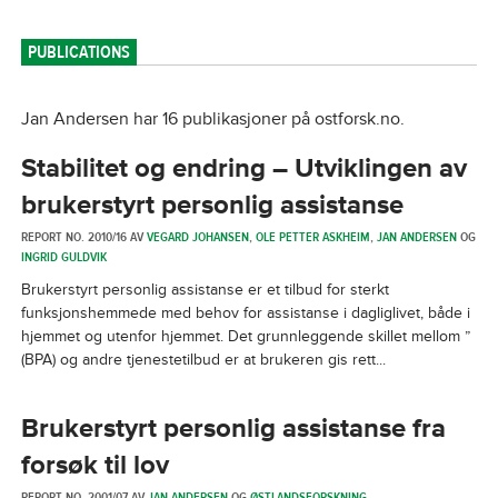
PUBLICATIONS
Jan Andersen har 16 publikasjoner på ostforsk.no.
Stabilitet og endring – Utviklingen av
brukerstyrt personlig assistanse
REPORT NO. 2010/16 AV
VEGARD JOHANSEN
,
OLE PETTER ASKHEIM
,
JAN ANDERSEN
OG
INGRID GULDVIK
Brukerstyrt personlig assistanse er et tilbud for sterkt
funksjonshemmede med behov for assistanse i dagliglivet, både i
hjemmet og utenfor hjemmet. Det grunnleggende skillet mellom ”
(BPA) og andre tjenestetilbud er at brukeren gis rett...
Brukerstyrt personlig assistanse fra
forsøk til lov
REPORT NO. 2001/07 AV
JAN ANDERSEN
OG
ØSTLANDSFORSKNING