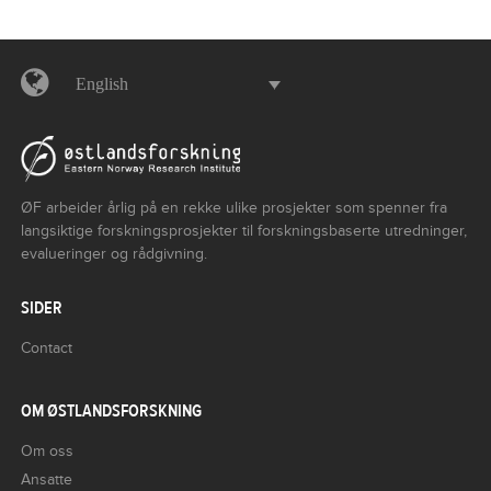
English
ØF arbeider årlig på en rekke ulike prosjekter som spenner fra
langsiktige forskningsprosjekter til forskningsbaserte utredninger,
evalueringer og rådgivning.
SIDER
Contact
OM ØSTLANDSFORSKNING
Om oss
Ansatte