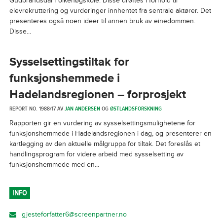
Gudbrandsdal Folkehøgskole. Disse drøftes i forhold til
elevrekruttering og vurderinger innhentet fra sentrale aktører. Det
presenteres også noen ideer til annen bruk av einedommen.
Disse...
Sysselsettingstiltak for
funksjonshemmede i
Hadelandsregionen – forprosjekt
REPORT NO. 1988/17 AV
JAN ANDERSEN
OG
ØSTLANDSFORSKNING
Rapporten gir en vurdering av sysselsettingsmulighetene for
funksjonshemmede i Hadelandsregionen i dag, og presenterer en
kartlegging av den aktuelle målgruppa for tiltak. Det foreslås et
handlingsprogram for videre arbeid med sysselsetting av
funksjonshemmede med en...
INFO
gjesteforfatter6@screenpartner.no