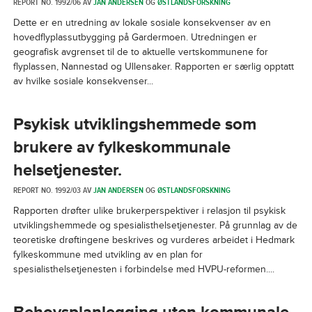
REPORT NO. 1992/06 AV
JAN ANDERSEN
OG
ØSTLANDSFORSKNING
Dette er en utredning av lokale sosiale konsekvenser av en
hovedflyplassutbygging på Gardermoen. Utredningen er
geografisk avgrenset til de to aktuelle vertskommunene for
flyplassen, Nannestad og Ullensaker. Rapporten er særlig opptatt
av hvilke sosiale konsekvenser...
Psykisk utviklingshemmede som
brukere av fylkeskommunale
helsetjenester.
REPORT NO. 1992/03 AV
JAN ANDERSEN
OG
ØSTLANDSFORSKNING
Rapporten drøfter ulike brukerperspektiver i relasjon til psykisk
utviklingshemmede og spesialisthelsetjenester. På grunnlag av de
teoretiske drøftingene beskrives og vurderes arbeidet i Hedmark
fylkeskommune med utvikling av en plan for
spesialisthelsetjenesten i forbindelse med HVPU-reformen....