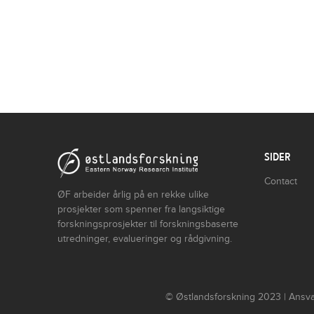
SIDER
Contact
ØF arbeider årlig på en rekke ulike
prosjekter som spenner fra langsiktige
forskningsprosjekter til forskningsbaserte
utredninger, evalueringer og rådgivning.
© Østlandsforskning 2023 | Ansvar