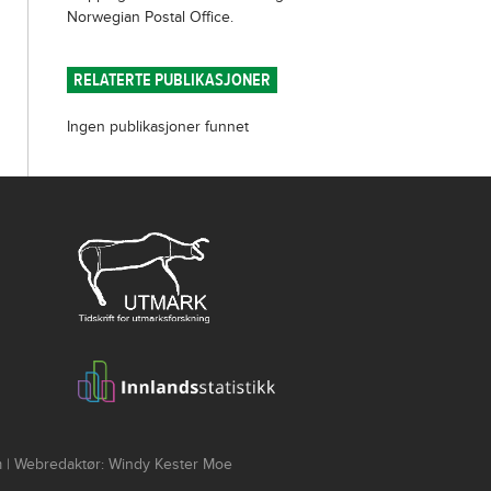
Norwegian Postal Office.
RELATERTE PUBLIKASJONER
Ingen publikasjoner funnet
um | Webredaktør: Windy Kester Moe