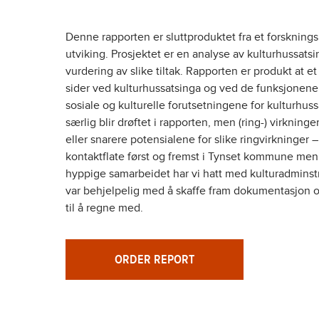
Denne rapporten er sluttproduktet fra et forskning
utviking. Prosjektet er en analyse av kulturhussa
vurdering av slike tiltak. Rapporten er produkt at et
sider ved kulturhussatsinga og ved de funksjonene h
sosiale og kulturelle forutsetningene for kulturhus
særlig blir drøftet i rapporten, men (ring-) virkni
eller snarere potensialene for slike ringvirkninger –
kontaktflate først og fremst i Tynset kommune men
hyppige samarbeidet har vi hatt med kulturadmins
var behjelpelig med å skaffe fram dokumentasjon o
til å regne med.
ORDER REPORT