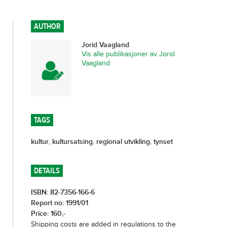
AUTHOR
Jorid Vaagland
Vis alle publikasjoner av Jorid
Vaagland
TAGS
kultur
,
kultursatsing
,
regional utvikling
,
tynset
DETAILS
ISBN: 82-7356-166-6
Report no: 1991/01
Price: 160,-
Shipping costs are added in regulations to the