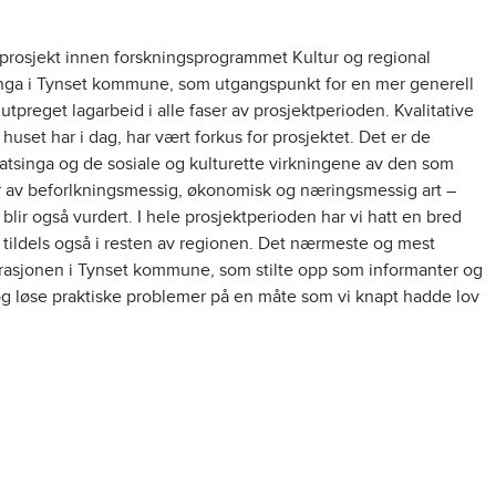
sprosjekt innen forskningsprogrammet Kultur og regional
tsinga i Tynset kommune, som utgangspunkt for en mer generell
 utpreget lagarbeid i alle faser av prosjektperioden. Kvalitative
uset har i dag, har vært forkus for prosjektet. Det er de
satsinga og de sosiale og kulturette virkningene av den som
nger av beforlkningsmessig, økonomisk og næringsmessig art –
 blir også vurdert. I hele prosjektperioden har vi hatt en bred
 tildels også i resten av regionen. Det nærmeste og mest
trasjonen i Tynset kommune, som stilte opp som informanter og
g løse praktiske problemer på en måte som vi knapt hadde lov