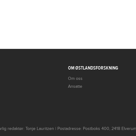
OM ØSTLANDSFORSKNING
Om oss
Ansatte
lig redaktør: Tonje Lauritzen | Postadresse: Postboks 400, 2418 Elver