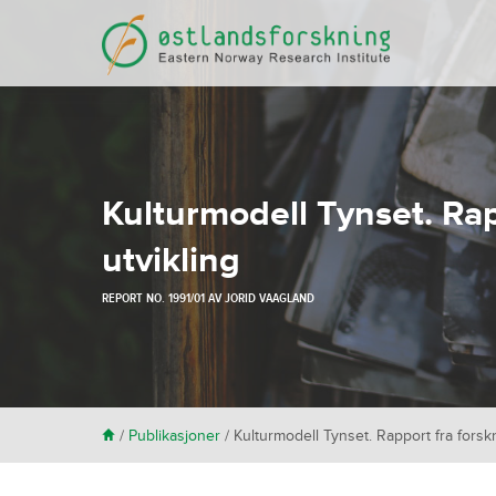
Kulturmodell Tynset. Ra
utvikling
REPORT NO. 1991/01 AV
JORID VAAGLAND
H
/
Publikasjoner
/
Kulturmodell Tynset. Rapport fra forsk