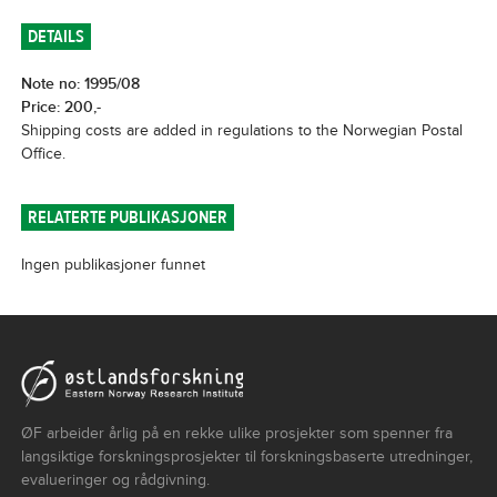
DETAILS
Note no: 1995/08
Price: 200,-
Shipping costs are added in regulations to the Norwegian Postal
Office.
RELATERTE PUBLIKASJONER
Ingen publikasjoner funnet
ØF arbeider årlig på en rekke ulike prosjekter som spenner fra
langsiktige forskningsprosjekter til forskningsbaserte utredninger,
evalueringer og rådgivning.