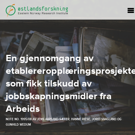
En gjennomgang av
etablereropplæringsprosjekt
som fikk tilskudd av
jobbskapningsmidler fra
Arbeids
NOTE NO. 1995/08 AV
JENS AARSAND SÆTER
,
HANNE RIESE
,
JORID VAAGLAND
OG
GUNHILD WEDUM