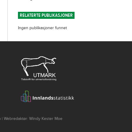
RELATERTE PUBLIKASJONER
Ingen publikasjoner funnet
um | Webredaktør: Windy Kester Moe