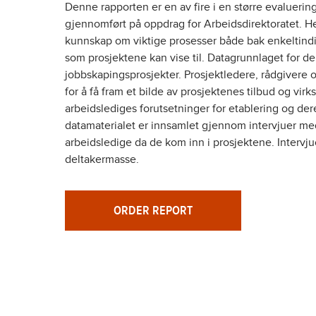
Denne rapporten er en av fire i en større evalueri
gjennomført på oppdrag for Arbeidsdirektoratet. H
kunnskap om viktige prosesser både bak enkeltindiv
som prosjektene kan vise til. Datagrunnlaget for de
jobbskapingsprosjekter. Prosjektledere, rådgivere o
for å få fram et bilde av prosjektenes tilbud og vi
arbeidslediges forutsetninger for etablering og de
datamaterialet er innsamlet gjennom intervjuer me
arbeidsledige da de kom inn i prosjektene. Intervju
deltakermasse.
ORDER REPORT