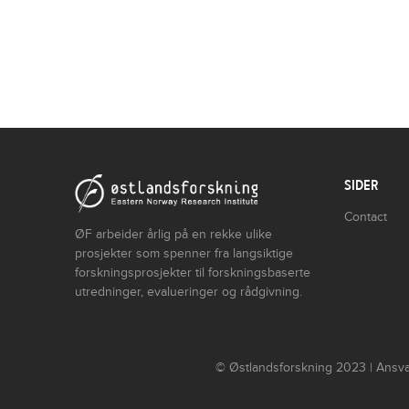
SIDER
Contact
ØF arbeider årlig på en rekke ulike
prosjekter som spenner fra langsiktige
forskningsprosjekter til forskningsbaserte
utredninger, evalueringer og rådgivning.
© Østlandsforskning 2023 | Ansvar