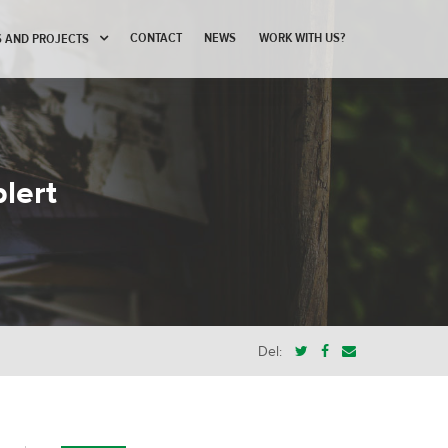
CONTACT
NEWS
WORK WITH US?
 AND PROJECTS
blert
Del: