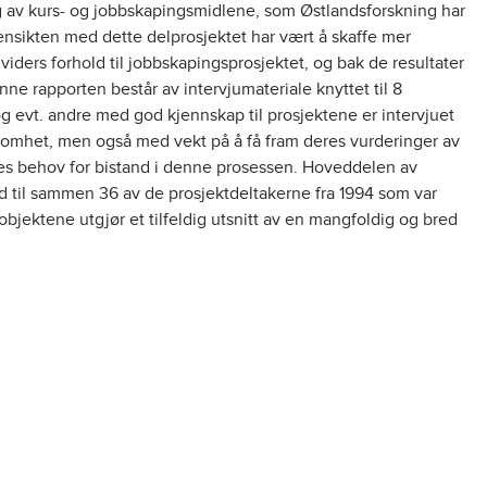
ng av kurs- og jobbskapingsmidlene, som Østlandsforskning har
ensikten med dette delprosjektet har vært å skaffe mer
iders forhold til jobbskapingsprosjektet, og bak de resultater
nne rapporten består av intervjumateriale knyttet til 8
g evt. andre med god kjennskap til prosjektene er intervjuet
rksomhet, men også med vekt på å få fram deres vurderinger av
res behov for bistand i denne prosessen. Hoveddelen av
d til sammen 36 av de prosjektdeltakerne fra 1994 som var
objektene utgjør et tilfeldig utsnitt av en mangfoldig og bred