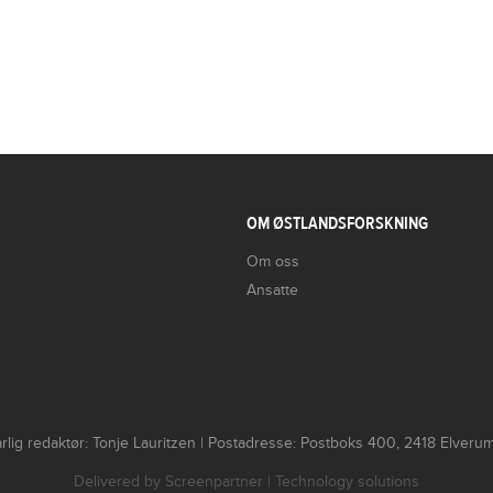
OM ØSTLANDSFORSKNING
Om oss
Ansatte
lig redaktør: Tonje Lauritzen | Postadresse: Postboks 400, 2418 Elver
Delivered by
Screenpartner
| Technology solutions