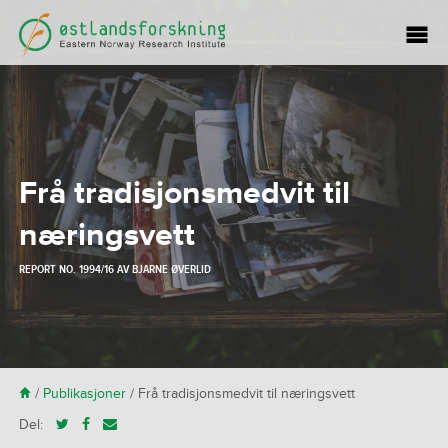
Frå tradisjonsmedvit til
næringsvett
REPORT NO. 1994/16 AV
BJARNE ØVERLID
H
/
Publikasjoner
/
Frå tradisjonsmedvit til næringsvett
Del: