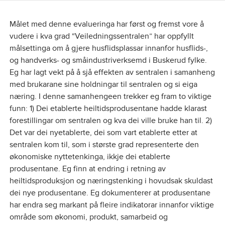
Målet med denne evalueringa har først og fremst vore å
vudere i kva grad “Veiledningssentralen” har oppfyllt
målsettinga om å gjere husflidsplassar innanfor husflids-,
og handverks- og småindustriverksemd i Buskerud fylke.
Eg har lagt vekt på å sjå effekten av sentralen i samanheng
med brukarane sine holdningar til sentralen og si eiga
næring. I denne samanhengeen trekker eg fram to viktige
funn: 1) Dei etablerte heiltidsprodusentane hadde klarast
forestillingar om sentralen og kva dei ville bruke han til. 2)
Det var dei nyetablerte, dei som vart etablerte etter at
sentralen kom til, som i største grad representerte den
økonomiske nyttetenkinga, ikkje dei etablerte
produsentane. Eg finn at endring i retning av
heiltidsproduksjon og næringstenking i hovudsak skuldast
dei nye produsentane. Eg dokumenterer at produsentane
har endra seg markant på fleire indikatorar innanfor viktige
område som økonomi, produkt, samarbeid og