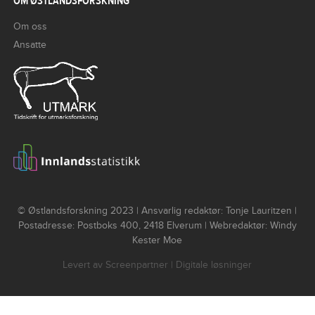
OM ØSTLANDSFORSKNING
Om oss
Ansatte
© Østlandsforskning 2023 | Ansvarlig redaktør: Tonje Lauritzen |
Postadresse: Postboks 400, 2418 Elverum | Webredaktør: Windy
Kester Moe
Levert av
Screenpartner
| Digitale løsninger