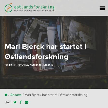
Mari Bjerck har startet i
Østlandsforskning
PUBLISERT
2016/11
AV
ANN IREN LINNERUD
H
/
Ansatte
/
Mari Bjerck har startet i Østlandsforskning
Del: