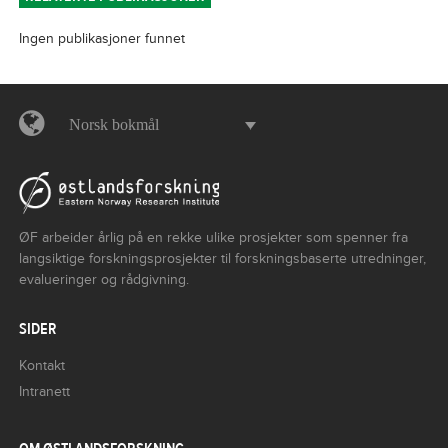
Ingen publikasjoner funnet
Norsk bokmål
ØF arbeider årlig på en rekke ulike prosjekter som spenner fra
langsiktige forskningsprosjekter til forskningsbaserte utredninger,
evalueringer og rådgivning.
SIDER
Kontakt
Intranett