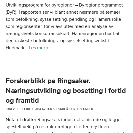
Utviklingsprogram for byregioner – Byregionprogrammet
(ByR). I rapporten ser vi blant annet nærmere på temaer
som befolkning, sysselsetting, pendling og Hamars rolle
som regionsenter, før vi avslutter med en analyse av
næringslivets konkurransekraft. Hamarregionen har hatt
den raskeste befolknings- og sysselsettingsvekst i
Hedmark…
Les mer »
Forskerblikk på Ringsaker.
Næringsutvikling og bosetting i fortid
og framtid
SKREVET
JULI 10TH, 2014
AV
TOR SELSTAD
SORTERT UNDER .
&
Notatet drøfter Ringsakers industrielle historie og legger
spesielt vekt på restruktureringen i etterkrigstiden. I