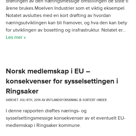
drøftingen av den næringsmessige omstillingen de siste ti
årene brukes Moelven Industrier som et viktig eksempel.
Notatet avsluttes med en kort drøfting av hvordan
næringsutviklingen kan bli framover, og hva den kan bety
for utviklingen av bosetting og insfrastruktur. Notatet er…
Les mer »
Norsk medlemskap i EU –
konsekvenser for sysselsettingen i
Ringsaker
SKREVET
JULI 8TH, 2014
AV
ØSTLANDSFORSKNING
SORTERT UNDER .
&
I denne rapporten drøftes nærings- og
sysselsettingsmessige konsekvenser av et eventuelt EU-
medlemskap i Ringsaker kommune.