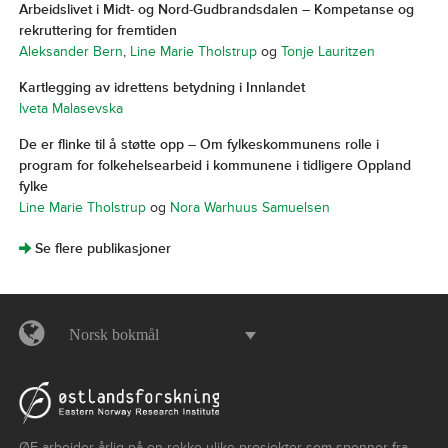
Arbeidslivet i Midt- og Nord-Gudbrandsdalen – Kompetanse og
rekruttering for fremtiden
Aleksander Bern
,
Line Marie Tholstrup
og
Tonje Lauritzen
Kartlegging av idrettens betydning i Innlandet
Iveta Malasevska
De er flinke til å støtte opp – Om fylkeskommunens rolle i
program for folkehelsearbeid i kommunene i tidligere Oppland
fylke
Line Marie Tholstrup
og
Nora Warhuus Samuelsen
]
Se flere publikasjoner
Norsk bokmål
ØF arbeider årlig på en rekke ulike prosjekter som spenner fra