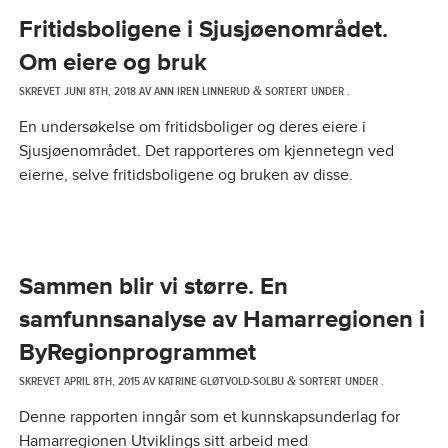
Fritidsboligene i Sjusjøenområdet.
Om eiere og bruk
SKREVET
JUNI 8TH, 2018
AV
ANN IREN LINNERUD
SORTERT UNDER .
&
En undersøkelse om fritidsboliger og deres eiere i
Sjusjøenområdet. Det rapporteres om kjennetegn ved
eierne, selve fritidsboligene og bruken av disse.
Sammen blir vi større. En
samfunnsanalyse av Hamarregionen i
ByRegionprogrammet
SKREVET
APRIL 8TH, 2015
AV
KATRINE GLØTVOLD-SOLBU
SORTERT UNDER .
&
Denne rapporten inngår som et kunnskapsunderlag for
Hamarregionen Utviklings sitt arbeid med