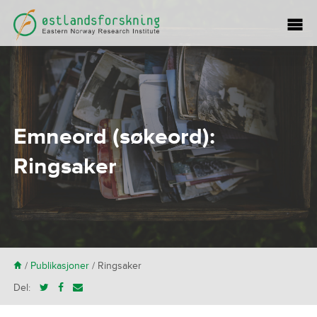
Emneord (søkeord):
Ringsaker
H
/
Publikasjoner
/
Ringsaker
Del: