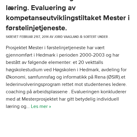
læring. Evaluering av
kompetanseutviklingstiltaket Mester i
førstelinjetjeneste.
SKREVET
FEBRUAR 21ST, 2014
AV
JORID VAAGLAND
SORTERT UNDER .
&
Prosjektet Mester i førstelinjetjeneste har vært
gjennomført i Hedmark i perioden 2000-2003 og har
bestått av følgende elementer: et 20 vekttalls
høgskolestudium ved Høgskolen i Hedmark, avdeling for
Økonomi, samfunnsfag og informatikk på Rena (ØSIR).et
lederinvolveringsprogram rettet mot studentenes ledere.
coaching på arbeidsplassene . Evalueringen konkluderer
med at Mesterprosjektet har gitt betydelig individuell
læring og…
Les mer »