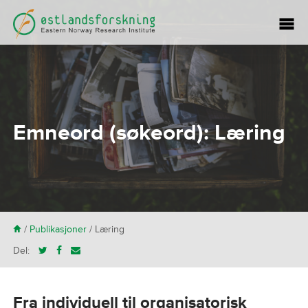
Emneord (søkeord):
Læring
H
/
Publikasjoner
/
Læring
Del:
Fra individuell til organisatorisk