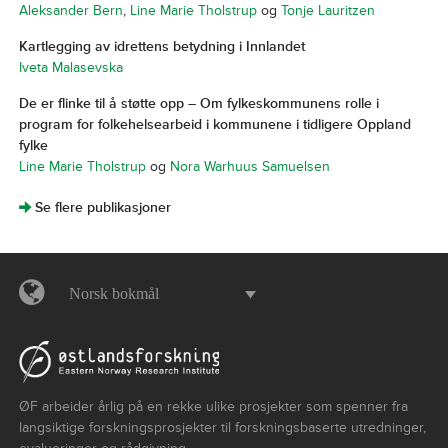
Aleksander Bern
,
Line Marie Tholstrup
og
Tonje Lauritzen
Kartlegging av idrettens betydning i Innlandet
Iveta Malasevska
De er flinke til å støtte opp – Om fylkeskommunens rolle i
program for folkehelsearbeid i kommunene i tidligere Oppland
fylke
Line Marie Tholstrup
og
Nora Warhuus Samuelsen
]
Se flere publikasjoner
Norsk bokmål
ØF arbeider årlig på en rekke ulike prosjekter som spenner fra
langsiktige forskningsprosjekter til forskningsbaserte utredninger,